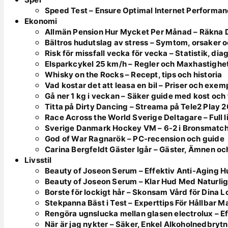
Speed Test – Ensure Optimal Internet Performa
Ekonomi
Allmän Pension Hur Mycket Per Månad – Räkna 
Bältros hudutslag av stress – Symtom, orsaker 
Risk för missfall vecka för vecka – Statistik, di
Elsparkcykel 25 km/h – Regler och Maxhastighe
Whisky on the Rocks – Recept, tips och historia
Vad kostar det att leasa en bil – Priser och exe
Gå ner 1 kg i veckan – Säker guide med kost och
Titta på Dirty Dancing – Streama på Tele2 Play 
Race Across the World Sverige Deltagare – Full l
Sverige Danmark Hockey VM – 6-2 i Bronsmatc
God of War Ragnarök – PC-recension och guide
Carina Bergfeldt Gäster Igår – Gäster, Ämnen oc
Livsstil
Beauty of Joseon Serum – Effektiv Anti-Aging 
Beauty of Joseon Serum – Klar Hud Med Naturlig
Borste för lockigt hår – Skonsam Vård för Dina 
Stekpanna Bäst i Test – Experttips För Hållbar M
Rengöra ugnslucka mellan glasen electrolux – E
När är jag nykter – Säker, Enkel Alkoholnedbryt