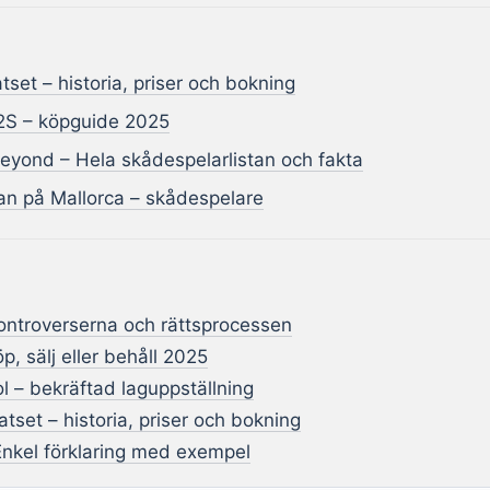
set – historia, priser och bokning
2S – köpguide 2025
 Beyond – Hela skådespelarlistan och fakta
gan på Mallorca – skådespelare
kontroverserna och rättsprocessen
p, sälj eller behåll 2025
l – bekräftad laguppställning
tset – historia, priser och bokning
Enkel förklaring med exempel