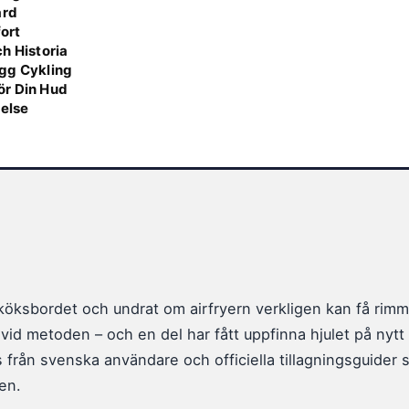
ård
fort
h Historia
ygg Cykling
ör Din Hud
velse
köksbordet och undrat om airfryern verkligen kan få rimmat
vid metoden – och en del har fått uppfinna hjulet på nytt f
 från svenska användare och officiella tillagningsguider s
en.