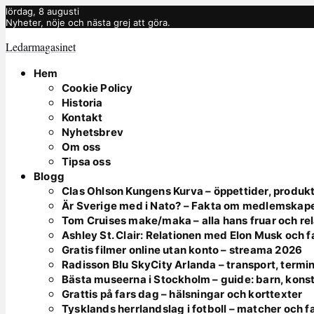
lördag, 8 augusti
Nyheter, nöje och nästa grej att göra.
Ledarmagasinet
Hem
Cookie Policy
Historia
Kontakt
Nyhetsbrev
Om oss
Tipsa oss
Blogg
Clas Ohlson Kungens Kurva – öppettider, produkt
Är Sverige med i Nato? – Fakta om medlemskap
Tom Cruises make/maka – alla hans fruar och rel
Ashley St. Clair: Relationen med Elon Musk och 
Gratis filmer online utan konto – streama 2026
Radisson Blu SkyCity Arlanda – transport, termin
Bästa museerna i Stockholm – guide: barn, kons
Grattis på fars dag – hälsningar och korttexter
Tysklands herrlandslag i fotboll – matcher och f