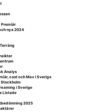
l
cessen
k Premiär
 och nya 2024
 Terräng
nsikter
 Centrum
er
sk Analys
iär, cast och Max i Sverige
i Stockholm
reaming i Sverige
e Listade
otbedömning 2025
raktärer