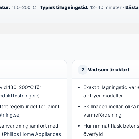
tur:
180–200°C ·
Typisk tillagningstid:
12–40 minuter ·
Bästa 
Vad som är oklart
2
 vid 180–200°C för
Exakt tillagningstid vari
odukttestning.se
)
airfryer-modeller
ttet regelbundet för jämnt
Skillnaden mellan olika
tning.se
)
värmefördelning
ljeanvändning jämfört med
Hur rimmat fläsk beter 
 (
Philips Home Appliances
överfyld