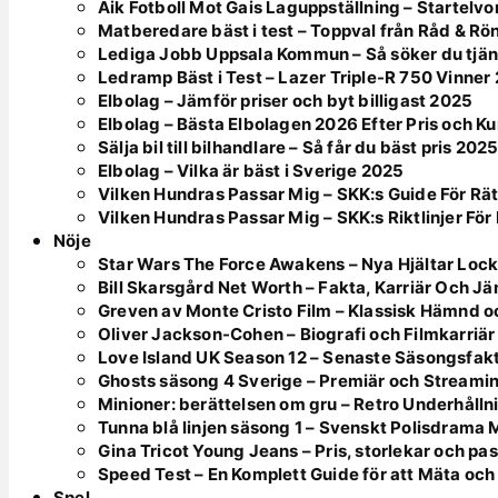
Aik Fotboll Mot Gais Laguppställning – Startelvo
Matberedare bäst i test – Toppval från Råd & Rö
Lediga Jobb Uppsala Kommun – Så söker du tjän
Ledramp Bäst i Test – Lazer Triple-R 750 Vinner
Elbolag – Jämför priser och byt billigast 2025
Elbolag – Bästa Elbolagen 2026 Efter Pris och K
Sälja bil till bilhandlare – Så får du bäst pris 202
Elbolag – Vilka är bäst i Sverige 2025
Vilken Hundras Passar Mig – SKK:s Guide För Rät
Vilken Hundras Passar Mig – SKK:s Riktlinjer För 
Nöje
Star Wars The Force Awakens – Nya Hjältar Lock
Bill Skarsgård Net Worth – Fakta, Karriär Och J
Greven av Monte Cristo Film – Klassisk Hämnd o
Oliver Jackson-Cohen – Biografi och Filmkarriär
Love Island UK Season 12 – Senaste Säsongsfak
Ghosts säsong 4 Sverige – Premiär och Streami
Minioner: berättelsen om gru – Retro Underhålln
Tunna blå linjen säsong 1 – Svenskt Polisdrama
Gina Tricot Young Jeans – Pris, storlekar och pa
Speed Test – En Komplett Guide för att Mäta och
Spel