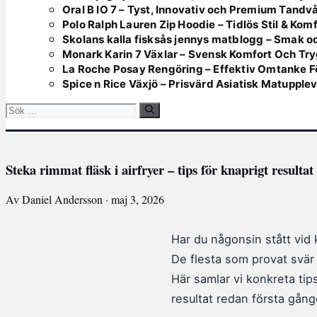
Oral B IO 7 – Tyst, Innovativ och Premium Tandv
Polo Ralph Lauren Zip Hoodie – Tidlös Stil & Kom
Skolans kalla fisksås jennys matblogg – Smak oc
Monark Karin 7 Växlar – Svensk Komfort Och Tr
La Roche Posay Rengöring – Effektiv Omtanke F
Spice n Rice Växjö – Prisvärd Asiatisk Matupple
Sök
efter:
Steka rimmat fläsk i airfryer – tips för knaprigt resultat
Av Daniel Andersson · maj 3, 2026
Har du någonsin stått vid 
De flesta som provat svär 
Här samlar vi konkreta tips
resultat redan första gång