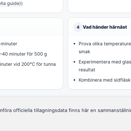
ella guide)
)
Vad händer härnäst
4
 minuter
Prova olika temperaturer 
smak
30–40 minuter för 500 g
Experimentera med glas
minuter vid 200°C för tunna
resultat
Kombinera med sidfläsk 
mföra officiella tillagningsdata finns här en sammanstäl