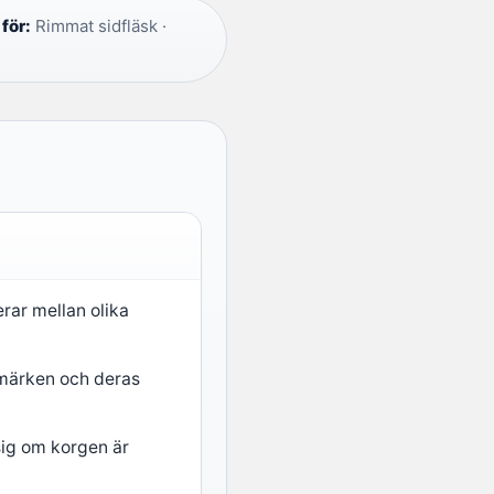
för:
Rimmat sidfläsk ·
erar mellan olika
 märken och deras
sig om korgen är