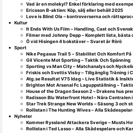
Vad är en molekyl? Enkel förklaring med exempe
Ericsson B-aktien: Köp, sälj eller behåll 2025
Love is Blind Ola – kontroverserna och rättspro
Kultur
It Ends With Us Film – Handling, Cast och Svens
Filmer med Johnny Depp – Komplett lista, bästa
Ö vid Hisingen 4 bokstäver – Svaret är Rörö
Sport
Nike Pegasus Trail 5 – Stabilitet Och Komfort På
Gil Vicente Mot Sporting – Taktik Och Spänning
Sporting vs Man City – Matchanalys och Nyckeli
Friskis och Svettis Visby – Tillgänglig Träning i
Atg.se Resultat V75 Idag – Live Statistik & Insikt
Brighton Mot Arsenal Fc Laguppställning – Takti
House of the Dragon Season 2 – Drakens hus prem
Radisson Blu Waterfront Hotel – Nära Centralen 
Star Trek Strange New Worlds – Säsong 3 och st
Rollistan i The Hunting Wives – Alla Skådespelar
Nyheter
Kommer Ryssland Attackera Sverige – Musts H
Rollistan i Ted Lasso – Alla Skådespelare och Ka