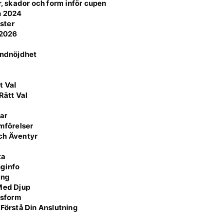
r, skador och form inför cupen
n 2024
ster
 2026
undnöjdhet
5
t Val
Rätt Val
ar
ämförelser
ch Äventyr
ta
nginfo
ing
 Med Djup
ssform
 Förstå Din Anslutning