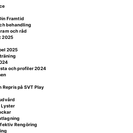
nce
Din Framtid
och behandling
agram och råd
t 2025
mpel 2025
 träning
2024
ista och profiler 2024
hen
h Repris på SVT Play
Hudvård
 Lyster
Lockar
atlagning
ffektiv Rengöring
ning