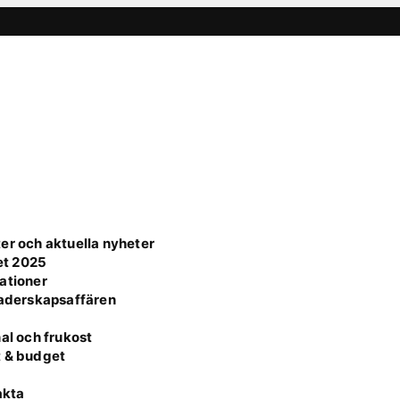
er och aktuella nyheter
et 2025
ationer
faderskapsaffären
al och frukost
t & budget
akta