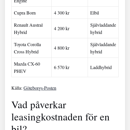
Engine
Cupra Born
4 300 kr
Elbil
Renault Austral
Självladdande
4 200 kr
Hybrid
hybrid
Toyota Corolla
Självladdande
4 800 kr
Cross Hybrid
hybrid
Mazda CX-60
6 570 kr
Laddhybrid
PHEV
Källa:
Göteborgs-Posten
Vad påverkar
leasingkostnaden för en
bil?