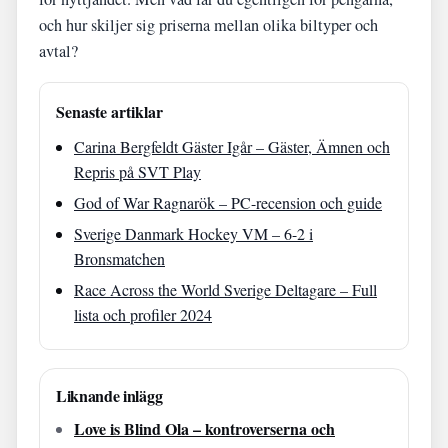
och hur skiljer sig priserna mellan olika biltyper och
avtal?
Senaste artiklar
Carina Bergfeldt Gäster Igår – Gäster, Ämnen och
Repris på SVT Play
God of War Ragnarök – PC-recension och guide
Sverige Danmark Hockey VM – 6-2 i
Bronsmatchen
Race Across the World Sverige Deltagare – Full
lista och profiler 2024
Liknande inlägg
Love is Blind Ola – kontroverserna och