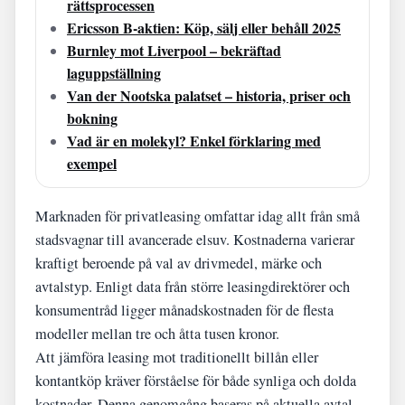
rättsprocessen
Ericsson B-aktien: Köp, sälj eller behåll 2025
Burnley mot Liverpool – bekräftad
laguppställning
Van der Nootska palatset – historia, priser och
bokning
Vad är en molekyl? Enkel förklaring med
exempel
Marknaden för privatleasing omfattar idag allt från små
stadsvagnar till avancerade elsuv. Kostnaderna varierar
kraftigt beroende på val av drivmedel, märke och
avtalstyp. Enligt data från större leasingdirektörer och
konsumentråd ligger månadskostnaden för de flesta
modeller mellan tre och åtta tusen kronor.
Att jämföra leasing mot traditionellt billån eller
kontantköp kräver förståelse för både synliga och dolda
kostnader. Denna genomgång baseras på aktuella avtal