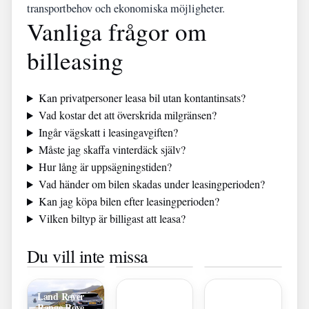
transportbehov och ekonomiska möjligheter.
Vanliga frågor om
billeasing
Kan privatpersoner leasa bil utan kontantinsats?
Vad kostar det att överskrida milgränsen?
Ingår vägskatt i leasingavgiften?
Måste jag skaffa vinterdäck själv?
Hur lång är uppsägningstiden?
Vad händer om bilen skadas under leasingperioden?
Kan jag köpa bilen efter leasingperioden?
Vilken biltyp är billigast att leasa?
Radisson Blu
Kommer
Logitech MX
Du vill inte missa
Metropol
Ryssland
Master 2S –
Race Across
Göra egna
Hotell –
Attackera
köpguide
the World
ljus av
Modernt
Sverige –
2025
Sverige
gammalt
Boende i
Musts
Deltagare –
stearin – steg-
Centrum
Hotbedömning
Land Rover
Full lista och
för-steg-guide
2025
Range Rover
profiler 2024