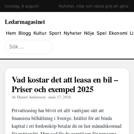
torsdag, 6 augusti
Nyheter, nöje och nästa grej att göra.
Ledarmagasinet
Hem
Blogg
Kultur
Sport
Nyheter
Nöje
Spel
Ekonomi
Li
Sök
efter:
Vad kostar det att leasa en bil –
Priser och exempel 2025
Av Daniel Andersson · mars 17, 2026
Privatleasing har blivit ett allt vanligare sätt att
finansiera bilhållning i Sverige. Istället för att binda
kapital i ett fordonsköp betalar du en fast månadskostnad
för nyttjandet. Men vad får du egentligen för pengarna,