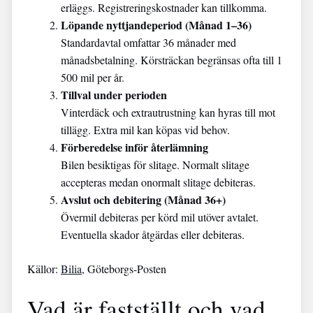
erläggs. Registreringskostnader kan tillkomma.
Löpande nyttjandeperiod (Månad 1–36)
Standardavtal omfattar 36 månader med
månadsbetalning. Körsträckan begränsas ofta till 1
500 mil per år.
Tillval under perioden
Vinterdäck och extrautrustning kan hyras till mot
tillägg. Extra mil kan köpas vid behov.
Förberedelse inför återlämning
Bilen besiktigas för slitage. Normalt slitage
accepteras medan onormalt slitage debiteras.
Avslut och debitering (Månad 36+)
Övermil debiteras per körd mil utöver avtalet.
Eventuella skador åtgärdas eller debiteras.
Källor:
Bilia
, Göteborgs-Posten
Vad är fastställt och vad