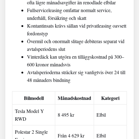
ofta lägre månadsavgifter än renodlade elbilar
Fullserviceleasing omfattar normalt service,
underhåll, försäkring och skatt
Kontantinsats krävs sällan vid privatleasing oavsett
fordonstyp
Övermil och onormalt slitage debiteras separat vid
avtalsperiodens slut
Vinterdäck kan utgöra en tilläggskostnad på 300–
600 kronor månadsvis
Avtalsperioderna sträcker sig vanligtvis över 24 till
48 månaders bindning
Bilmodell
Månadskostnad
Kategori
Tesla Model Y
8 495 kr
Elbil
RWD
Polestar 2 Single
Från 4 629 kr
Elbil