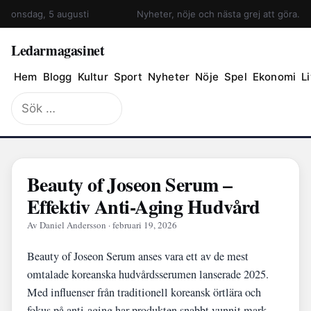
onsdag, 5 augusti
Nyheter, nöje och nästa grej att göra.
Ledarmagasinet
Hem
Blogg
Kultur
Sport
Nyheter
Nöje
Spel
Ekonomi
Li
Sök
efter:
Beauty of Joseon Serum –
Effektiv Anti-Aging Hudvård
Av Daniel Andersson · februari 19, 2026
Beauty of Joseon Serum anses vara ett av de mest
omtalade koreanska hudvårdsserumen lanserade 2025.
Med influenser från traditionell koreansk örtlära och
fokus på anti-aging har produkten snabbt vunnit mark