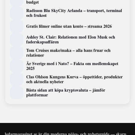
budget
Radisson Blu SkyCity Arlanda – transport, terminal
och frukost
Gratis filmer online utan konto – streama 2026
Ashley St. Clair: Relationen med Elon Musk och
faderskapsaffären
Tom Cruises make/maka – alla hans fruar och
relationer
Är Sverige med i Nato? – Fakta om medlemskapet
2025
Clas Ohlson Kungens Kurva – öppettider, produkter
och aktuella nyheter
Bästa sidan att köpa kryptovaluta – jämför
plattformar
ledarmagasinet.se är din moderna nöjes- och nyhetsguide — skarp,