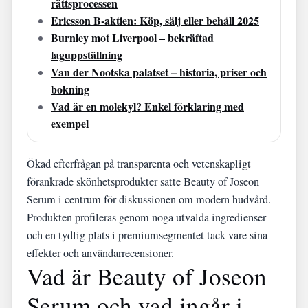
rättsprocessen
Ericsson B-aktien: Köp, sälj eller behåll 2025
Burnley mot Liverpool – bekräftad
laguppställning
Van der Nootska palatset – historia, priser och
bokning
Vad är en molekyl? Enkel förklaring med
exempel
Ökad efterfrågan på transparenta och vetenskapligt
förankrade skönhetsprodukter satte Beauty of Joseon
Serum i centrum för diskussionen om modern hudvård.
Produkten profileras genom noga utvalda ingredienser
och en tydlig plats i premiumsegmentet tack vare sina
effekter och användarrecensioner.
Vad är Beauty of Joseon
Serum och vad ingår i