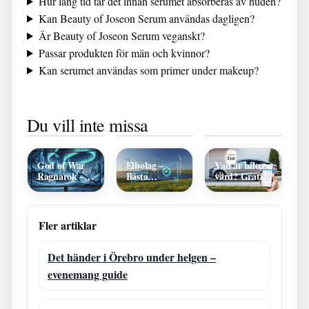
Hur lång tid tar det innan serumet absorberas av huden?
Kan Beauty of Joseon Serum användas dagligen?
Är Beauty of Joseon Serum veganskt?
Passar produkten för män och kvinnor?
Kan serumet användas som primer under makeup?
Monark
Albin Lee
Fiskgryta
Du vill inte missa
Karin 7
Meldau
med lax och
Växlar –
Storforsen
torsk –
Svensk
2025 –
Jennys
Komfort Och
biljetter och
Matbloggs
Trygg
datum
recept
God of War
Elbolag –
Vad är bilen
Cykling
Ragnarök –
Bästa
värd? Gratis
PC-recension
Elbolagen
bilvärdering
och guide
2026 Efter
och
Pris och
jämförelse
Kundnöjdhet
Fler artiklar
Det händer i Örebro under helgen –
evenemang guide