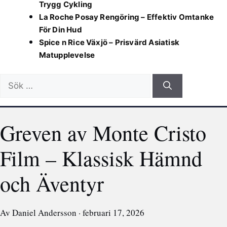
Trygg Cykling
La Roche Posay Rengöring – Effektiv Omtanke
För Din Hud
Spice n Rice Växjö – Prisvärd Asiatisk
Matupplevelse
Sök
efter:
Greven av Monte Cristo
Film – Klassisk Hämnd
och Äventyr
Av Daniel Andersson · februari 17, 2026