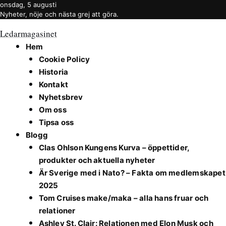
onsdag, 5 augusti
Nyheter, nöje och nästa grej att göra.
Ledarmagasinet
Hem
Cookie Policy
Historia
Kontakt
Nyhetsbrev
Om oss
Tipsa oss
Blogg
Clas Ohlson Kungens Kurva – öppettider,
produkter och aktuella nyheter
Är Sverige med i Nato? – Fakta om medlemskapet
2025
Tom Cruises make/maka – alla hans fruar och
relationer
Ashley St. Clair: Relationen med Elon Musk och