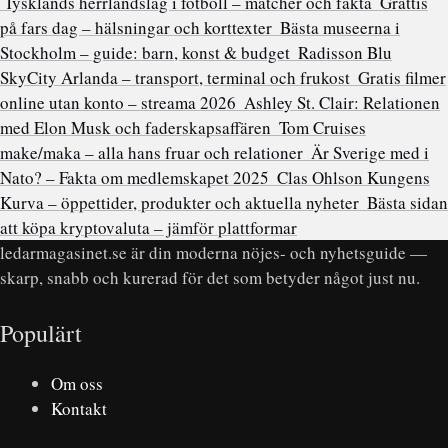
Tysklands herrlandslag i fotboll – matcher och fakta
Grattis
på fars dag – hälsningar och korttexter
Bästa museerna i
Stockholm – guide: barn, konst & budget
Radisson Blu
SkyCity Arlanda – transport, terminal och frukost
Gratis filmer
online utan konto – streama 2026
Ashley St. Clair: Relationen
med Elon Musk och faderskapsaffären
Tom Cruises
make/maka – alla hans fruar och relationer
Är Sverige med i
Nato? – Fakta om medlemskapet 2025
Clas Ohlson Kungens
Kurva – öppettider, produkter och aktuella nyheter
Bästa sidan
att köpa kryptovaluta – jämför plattformar
ledarmagasinet.se är din moderna nöjes- och nyhetsguide —
skarp, snabb och kurerad för det som betyder något just nu.
Populärt
Om oss
Kontakt