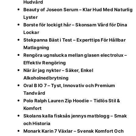
Hudvård
Beauty of Joseon Serum – Klar Hud Med Naturlig
Lyster
Borste för lockigt hår – Skonsam Vård för Dina
Lockar
Stekpanna Bäst i Test – Experttips För Hållbar
Matlagning
Rengöra ugnslucka mellan glasen electrolux –
Effektiv Rengöring
När är jag nykter – Säker, Enkel
Alkoholnedbrytning
Oral B IO 7 – Tyst, Innovativ och Premium
Tandvård
Polo Ralph Lauren Zip Hoodie – Tidlös Stil &
Komfort
Skolans kalla fisksås jennys matblogg – Smak
och Historia
Monark Karin 7 Växlar – Svensk Komfort Och