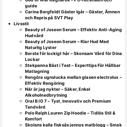
guide
Carina Bergfeldt Gäster Igår – Gäster, Ämnen
och Repris på SVT Play
Livsstil
Beauty of Joseon Serum – Effektiv Anti-Aging
Hudvård
Beauty of Joseon Serum – Klar Hud Med
Naturlig Lyster
Borste för lockigt hår – Skonsam Vård för Dina
Lockar
Stekpanna Bäst i Test – Experttips För Hållbar
Matlagning
Rengöra ugnslucka mellan glasen electrolux –
Effektiv Rengöring
När är jag nykter – Säker, Enkel
Alkoholnedbrytning
Oral B IO 7 – Tyst, Innovativ och Premium
Tandvård
Polo Ralph Lauren Zip Hoodie – Tidlös Stil &
Komfort
Skolans kalla fisksås jennys matblogg – Smak