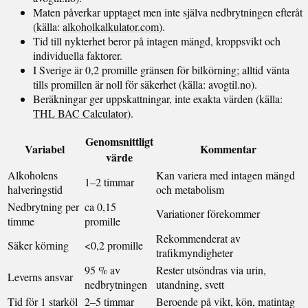
Maten påverkar upptaget men inte själva nedbrytningen efteråt
(källa:
alkoholkalkulator.com
).
Tid till nykterhet beror på intagen mängd, kroppsvikt och
individuella faktorer.
I Sverige är 0,2 promille gränsen för bilkörning; alltid vänta
tills promillen är noll för säkerhet (källa: avogtil.no).
Beräkningar ger uppskattningar, inte exakta värden (källa:
THL BAC Calculator
).
Genomsnittligt
Variabel
Kommentar
värde
Alkoholens
Kan variera med intagen mängd
1–2 timmar
halveringstid
och metabolism
Nedbrytning per
ca 0,15
Variationer förekommer
timme
promille
Rekommenderat av
Säker körning
<0,2 promille
trafikmyndigheter
95 % av
Rester utsöndras via urin,
Leverns ansvar
nedbrytningen
utandning, svett
Tid för 1 starköl
2–5 timmar
Beroende på vikt, kön, matintag