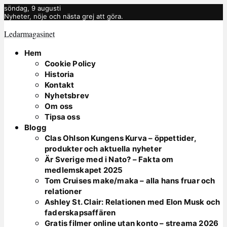
söndag, 9 augusti
Nyheter, nöje och nästa grej att göra.
Ledarmagasinet
Hem
Cookie Policy
Historia
Kontakt
Nyhetsbrev
Om oss
Tipsa oss
Blogg
Clas Ohlson Kungens Kurva – öppettider,
produkter och aktuella nyheter
Är Sverige med i Nato? – Fakta om
medlemskapet 2025
Tom Cruises make/maka – alla hans fruar och
relationer
Ashley St. Clair: Relationen med Elon Musk och
faderskapsaffären
Gratis filmer online utan konto – streama 2026