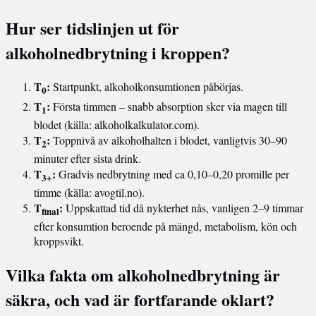
Hur ser tidslinjen ut för
alkoholnedbrytning i kroppen?
T
:
Startpunkt, alkoholkonsumtionen påbörjas.
0
T
:
Första timmen – snabb absorption sker via magen till
1
blodet (källa: alkoholkalkulator.com).
T
:
Toppnivå av alkoholhalten i blodet, vanligtvis 30–90
2
minuter efter sista drink.
T
:
Gradvis nedbrytning med ca 0,10–0,20 promille per
3+
timme (källa: avogtil.no).
T
:
Uppskattad tid då nykterhet nås, vanligen 2–9 timmar
final
efter konsumtion beroende på mängd, metabolism, kön och
kroppsvikt.
Vilka fakta om alkoholnedbrytning är
säkra, och vad är fortfarande oklart?