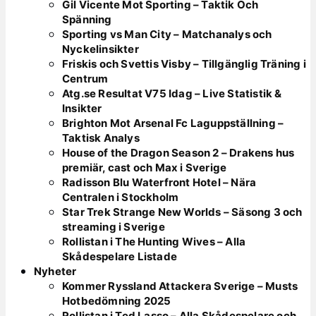
Gil Vicente Mot Sporting – Taktik Och
Spänning
Sporting vs Man City – Matchanalys och
Nyckelinsikter
Friskis och Svettis Visby – Tillgänglig Träning i
Centrum
Atg.se Resultat V75 Idag – Live Statistik &
Insikter
Brighton Mot Arsenal Fc Laguppställning –
Taktisk Analys
House of the Dragon Season 2 – Drakens hus
premiär, cast och Max i Sverige
Radisson Blu Waterfront Hotel – Nära
Centralen i Stockholm
Star Trek Strange New Worlds – Säsong 3 och
streaming i Sverige
Rollistan i The Hunting Wives – Alla
Skådespelare Listade
Nyheter
Kommer Ryssland Attackera Sverige – Musts
Hotbedömning 2025
Rollistan i Ted Lasso – Alla Skådespelare och