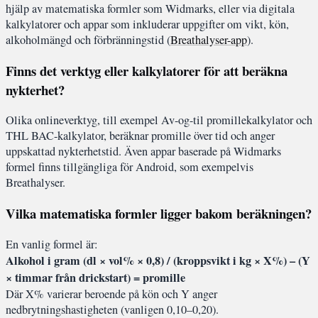
hjälp av matematiska formler som Widmarks, eller via digitala
kalkylatorer och appar som inkluderar uppgifter om vikt, kön,
alkoholmängd och förbränningstid (
Breathalyser-app
).
Finns det verktyg eller kalkylatorer för att beräkna
nykterhet?
Olika onlineverktyg, till exempel Av-og-til promillekalkylator och
THL BAC-kalkylator, beräknar promille över tid och anger
uppskattad nykterhetstid. Även appar baserade på Widmarks
formel finns tillgängliga för Android, som exempelvis
Breathalyser.
Vilka matematiska formler ligger bakom beräkningen?
En vanlig formel är:
Alkohol i gram (dl × vol% × 0,8) / (kroppsvikt i kg × X%) – (Y
× timmar från drickstart) = promille
Där X% varierar beroende på kön och Y anger
nedbrytningshastigheten (vanligen 0,10–0,20).