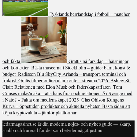
Tysklands herrlandslag i fotboll – matcher
och fakta
Grattis på fars dag – hälsningar
och korttexter
Bästa museerna i Stockholm – guide: barn, konst &
budget
Radisson Blu SkyCity Arlanda – transport, terminal och
frukost
Gratis filmer online utan konto – streama 2026
Ashley St.
Clair: Relationen med Elon Musk och faderskapsaffären
Tom
Cruises make/maka – alla hans fruar och relationer
Är Sverige med
i Nato? – Fakta om medlemskapet 2025
Clas Ohlson Kungens
Kurva – öppettider, produkter och aktuella nyheter
Bästa sidan att
köpa kryptovaluta – jämför plattformar
ledarmagasinet.se är din moderna nöjes- och nyhetsguide — skarp,
snabb och kurerad för det som betyder något just nu.