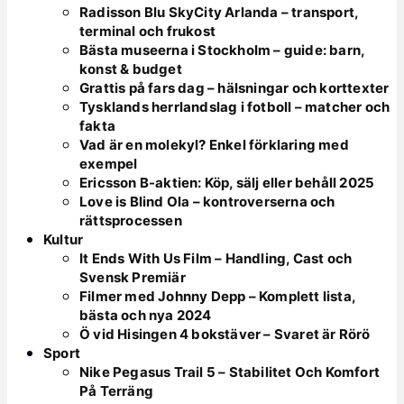
Radisson Blu SkyCity Arlanda – transport,
terminal och frukost
Bästa museerna i Stockholm – guide: barn,
konst & budget
Grattis på fars dag – hälsningar och korttexter
Tysklands herrlandslag i fotboll – matcher och
fakta
Vad är en molekyl? Enkel förklaring med
exempel
Ericsson B-aktien: Köp, sälj eller behåll 2025
Love is Blind Ola – kontroverserna och
rättsprocessen
Kultur
It Ends With Us Film – Handling, Cast och
Svensk Premiär
Filmer med Johnny Depp – Komplett lista,
bästa och nya 2024
Ö vid Hisingen 4 bokstäver – Svaret är Rörö
Sport
Nike Pegasus Trail 5 – Stabilitet Och Komfort
På Terräng