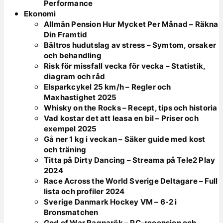
Performance
Ekonomi
Allmän Pension Hur Mycket Per Månad – Räkna
Din Framtid
Bältros hudutslag av stress – Symtom, orsaker
och behandling
Risk för missfall vecka för vecka – Statistik,
diagram och råd
Elsparkcykel 25 km/h – Regler och
Maxhastighet 2025
Whisky on the Rocks – Recept, tips och historia
Vad kostar det att leasa en bil – Priser och
exempel 2025
Gå ner 1 kg i veckan – Säker guide med kost
och träning
Titta på Dirty Dancing – Streama på Tele2 Play
2024
Race Across the World Sverige Deltagare – Full
lista och profiler 2024
Sverige Danmark Hockey VM – 6-2 i
Bronsmatchen
God of War Ragnarök – PC-recension och