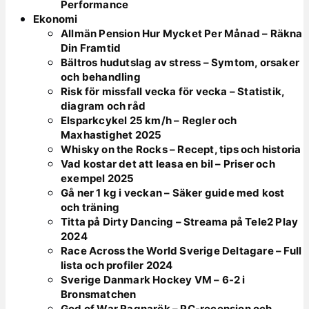
Performance
Ekonomi
Allmän Pension Hur Mycket Per Månad – Räkna
Din Framtid
Bältros hudutslag av stress – Symtom, orsaker
och behandling
Risk för missfall vecka för vecka – Statistik,
diagram och råd
Elsparkcykel 25 km/h – Regler och
Maxhastighet 2025
Whisky on the Rocks – Recept, tips och historia
Vad kostar det att leasa en bil – Priser och
exempel 2025
Gå ner 1 kg i veckan – Säker guide med kost
och träning
Titta på Dirty Dancing – Streama på Tele2 Play
2024
Race Across the World Sverige Deltagare – Full
lista och profiler 2024
Sverige Danmark Hockey VM – 6-2 i
Bronsmatchen
God of War Ragnarök – PC-recension och