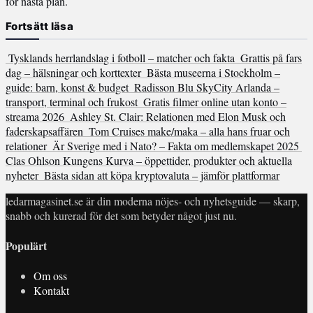
för nästa plan.
Fortsätt läsa
Tysklands herrlandslag i fotboll – matcher och fakta
Grattis på fars
dag – hälsningar och korttexter
Bästa museerna i Stockholm –
guide: barn, konst & budget
Radisson Blu SkyCity Arlanda –
transport, terminal och frukost
Gratis filmer online utan konto –
streama 2026
Ashley St. Clair: Relationen med Elon Musk och
faderskapsaffären
Tom Cruises make/maka – alla hans fruar och
relationer
Är Sverige med i Nato? – Fakta om medlemskapet 2025
Clas Ohlson Kungens Kurva – öppettider, produkter och aktuella
nyheter
Bästa sidan att köpa kryptovaluta – jämför plattformar
ledarmagasinet.se är din moderna nöjes- och nyhetsguide — skarp,
snabb och kurerad för det som betyder något just nu.
Populärt
Om oss
Kontakt