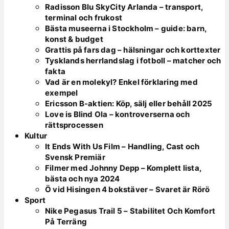
Radisson Blu SkyCity Arlanda – transport,
terminal och frukost
Bästa museerna i Stockholm – guide: barn,
konst & budget
Grattis på fars dag – hälsningar och korttexter
Tysklands herrlandslag i fotboll – matcher och
fakta
Vad är en molekyl? Enkel förklaring med
exempel
Ericsson B-aktien: Köp, sälj eller behåll 2025
Love is Blind Ola – kontroverserna och
rättsprocessen
Kultur
It Ends With Us Film – Handling, Cast och
Svensk Premiär
Filmer med Johnny Depp – Komplett lista,
bästa och nya 2024
Ö vid Hisingen 4 bokstäver – Svaret är Rörö
Sport
Nike Pegasus Trail 5 – Stabilitet Och Komfort
På Terräng