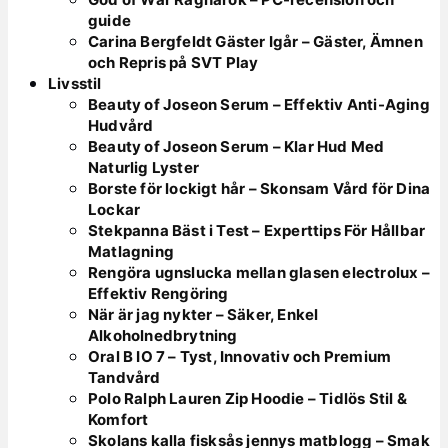
guide
Carina Bergfeldt Gäster Igår – Gäster, Ämnen
och Repris på SVT Play
Livsstil
Beauty of Joseon Serum – Effektiv Anti-Aging
Hudvård
Beauty of Joseon Serum – Klar Hud Med
Naturlig Lyster
Borste för lockigt hår – Skonsam Vård för Dina
Lockar
Stekpanna Bäst i Test – Experttips För Hållbar
Matlagning
Rengöra ugnslucka mellan glasen electrolux –
Effektiv Rengöring
När är jag nykter – Säker, Enkel
Alkoholnedbrytning
Oral B IO 7 – Tyst, Innovativ och Premium
Tandvård
Polo Ralph Lauren Zip Hoodie – Tidlös Stil &
Komfort
Skolans kalla fisksås jennys matblogg – Smak