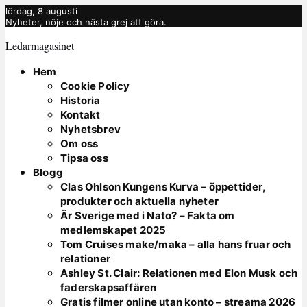
lördag, 8 augusti
Nyheter, nöje och nästa grej att göra.
Ledarmagasinet
Hem
Cookie Policy
Historia
Kontakt
Nyhetsbrev
Om oss
Tipsa oss
Blogg
Clas Ohlson Kungens Kurva – öppettider,
produkter och aktuella nyheter
Är Sverige med i Nato? – Fakta om
medlemskapet 2025
Tom Cruises make/maka – alla hans fruar och
relationer
Ashley St. Clair: Relationen med Elon Musk och
faderskapsaffären
Gratis filmer online utan konto – streama 2026