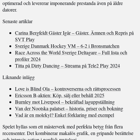
optimerad och levererar imponerande prestanda även på äldre
datorer.
Senaste artiklar
Carina Bergfeldt Gäster Igår – Gäster, Ämnen och Repris på
SVT Play
Sverige Danmark Hockey VM – 6-2 i Bronsmatchen
Race Across the World Sverige Deltagare – Full lista och
profiler 2024
Titta på Dirty Dancing – Streama på Tele2 Play 2024
Liknande inlägg
Love is Blind Ola – kontroverserna och rättsprocessen
Ericsson B-aktien: Köp, sälj eller behåll 2025
Burnley mot Liverpool – bekräftad laguppställning
Van der Nootska palatset – historia, priser och bokning
Vad är en molekyl? Enkel förklaring med exempel
Spelet hyllas som ett mästerverk med perfekta betyg från flera
recensenter. Det kombinerar makalös grafik, en gripande berättelse
och intensiv action i nordisk mytologi.