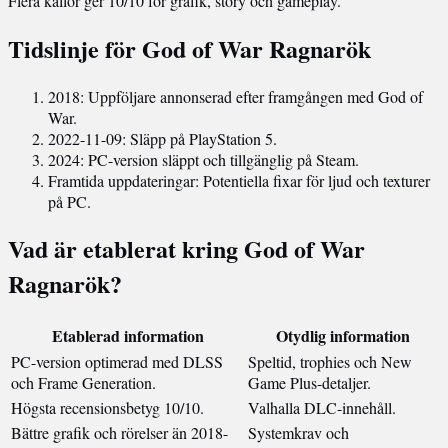
Flera källor ger 10/10 för grafik, story och gameplay.
Tidslinje för God of War Ragnarök
2018: Uppföljare annonserad efter framgången med God of
War.
2022-11-09: Släpp på PlayStation 5.
2024: PC-version släppt och tillgänglig på Steam.
Framtida uppdateringar: Potentiella fixar för ljud och texturer
på PC.
Vad är etablerat kring God of War
Ragnarök?
Etablerad information
Otydlig information
PC-version optimerad med DLSS
Speltid, trophies och New
och Frame Generation.
Game Plus-detaljer.
Högsta recensionsbetyg 10/10.
Valhalla DLC-innehåll.
Bättre grafik och rörelser än 2018-
Systemkrav och