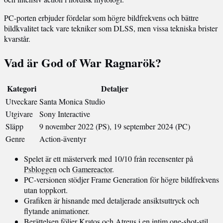
PC-porten erbjuder fördelar som högre bildfrekvens och bättre
bildkvalitet tack vare tekniker som DLSS, men vissa tekniska brister
kvarstår.
Vad är God of War Ragnarök?
Kategori
Detaljer
Utveckare
Santa Monica Studio
Utgivare
Sony Interactive
Släpp
9 november 2022 (PS), 19 september 2024 (PC)
Genre
Action-äventyr
Spelet är ett mästerverk med 10/10 från recensenter på
Psbloggen
och
Gamereactor
.
PC-versionen stödjer Frame Generation för högre bildfrekvens
utan toppkort.
Grafiken är hisnande med detaljerade ansiktsuttryck och
flytande animationer.
Berättelsen följer Kratos och Atreus i en intim one-shot-stil.