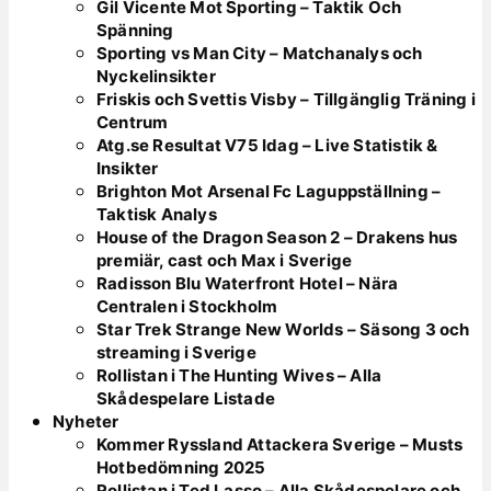
Gil Vicente Mot Sporting – Taktik Och
Spänning
Sporting vs Man City – Matchanalys och
Nyckelinsikter
Friskis och Svettis Visby – Tillgänglig Träning i
Centrum
Atg.se Resultat V75 Idag – Live Statistik &
Insikter
Brighton Mot Arsenal Fc Laguppställning –
Taktisk Analys
House of the Dragon Season 2 – Drakens hus
premiär, cast och Max i Sverige
Radisson Blu Waterfront Hotel – Nära
Centralen i Stockholm
Star Trek Strange New Worlds – Säsong 3 och
streaming i Sverige
Rollistan i The Hunting Wives – Alla
Skådespelare Listade
Nyheter
Kommer Ryssland Attackera Sverige – Musts
Hotbedömning 2025
Rollistan i Ted Lasso – Alla Skådespelare och