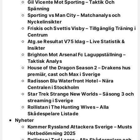
Gil Vicente Mot Sporting – Taktik Och
Spänning
Sporting vs Man City – Matchanalys och
Nyckelinsikter
Friskis och Svettis Visby – Tillgänglig Träning i
Centrum
Atg.se Resultat V75 Idag – Live Statistik &
Insikter
Brighton Mot Arsenal Fc Laguppställning –
Taktisk Analys
House of the Dragon Season 2 – Drakens hus
premiär, cast och Max i Sverige
Radisson Blu Waterfront Hotel – Nära
Centralen i Stockholm
Star Trek Strange New Worlds – Säsong 3 och
streaming i Sverige
Rollistan i The Hunting Wives – Alla
Skådespelare Listade
Nyheter
Kommer Ryssland Attackera Sverige – Musts
Hotbedömning 2025
Rollistan i Ted Lasso – Alla Skådespelare och