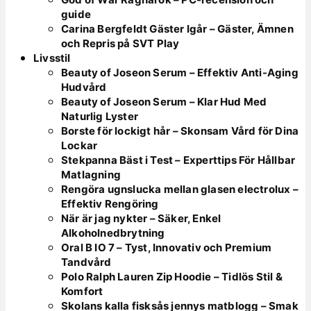
guide
Carina Bergfeldt Gäster Igår – Gäster, Ämnen
och Repris på SVT Play
Livsstil
Beauty of Joseon Serum – Effektiv Anti-Aging
Hudvård
Beauty of Joseon Serum – Klar Hud Med
Naturlig Lyster
Borste för lockigt hår – Skonsam Vård för Dina
Lockar
Stekpanna Bäst i Test – Experttips För Hållbar
Matlagning
Rengöra ugnslucka mellan glasen electrolux –
Effektiv Rengöring
När är jag nykter – Säker, Enkel
Alkoholnedbrytning
Oral B IO 7 – Tyst, Innovativ och Premium
Tandvård
Polo Ralph Lauren Zip Hoodie – Tidlös Stil &
Komfort
Skolans kalla fisksås jennys matblogg – Smak