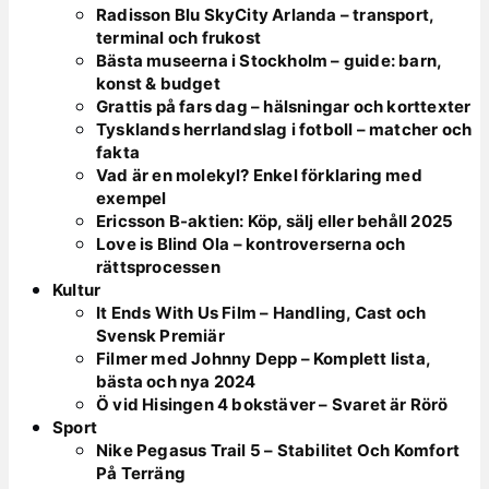
Radisson Blu SkyCity Arlanda – transport,
terminal och frukost
Bästa museerna i Stockholm – guide: barn,
konst & budget
Grattis på fars dag – hälsningar och korttexter
Tysklands herrlandslag i fotboll – matcher och
fakta
Vad är en molekyl? Enkel förklaring med
exempel
Ericsson B-aktien: Köp, sälj eller behåll 2025
Love is Blind Ola – kontroverserna och
rättsprocessen
Kultur
It Ends With Us Film – Handling, Cast och
Svensk Premiär
Filmer med Johnny Depp – Komplett lista,
bästa och nya 2024
Ö vid Hisingen 4 bokstäver – Svaret är Rörö
Sport
Nike Pegasus Trail 5 – Stabilitet Och Komfort
På Terräng