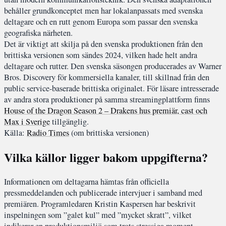
behåller grundkonceptet men har lokalanpassats med svenska
deltagare och en rutt genom Europa som passar den svenska
geografiska närheten.
Det är viktigt att skilja på den svenska produktionen från den
brittiska versionen som sändes 2024, vilken hade helt andra
deltagare och rutter. Den svenska säsongen producerades av Warner
Bros. Discovery för kommersiella kanaler, till skillnad från den
public service-baserade brittiska originalet. För läsare intresserade
av andra stora produktioner på samma streamingplattform finns
House of the Dragon Season 2 – Drakens hus premiär, cast och
Max i Sverige
tillgänglig.
Källa:
Radio Times
(om brittiska versionen)
Vilka källor ligger bakom uppgifterna?
Informationen om deltagarna hämtas från officiella
pressmeddelanden och publicerade intervjuer i samband med
premiären. Programledaren Kristin Kaspersen har beskrivit
inspelningen som ”galet kul” med ”mycket skratt”, vilket
indikerar en produktionsmiljö som trots stressiga moment