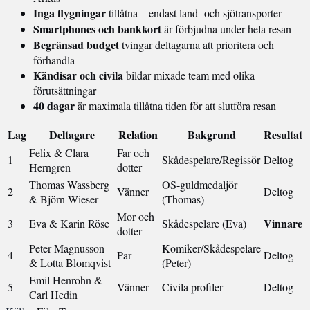
Inga flygningar
tillåtna – endast land- och sjötransporter
Smartphones och bankkort
är förbjudna under hela resan
Begränsad budget
tvingar deltagarna att prioritera och
förhandla
Kändisar och civila
bildar mixade team med olika
förutsättningar
40 dagar
är maximala tillåtna tiden för att slutföra resan
Lag
Deltagare
Relation
Bakgrund
Resultat
Felix & Clara
Far och
1
Skådespelare/Regissör
Deltog
Herngren
dotter
Thomas Wassberg
OS-guldmedaljör
2
Vänner
Deltog
& Björn Wieser
(Thomas)
Mor och
Vinnare
3
Eva & Karin Röse
Skådespelare (Eva)
dotter
Peter Magnusson
Komiker/Skådespelare
4
Par
Deltog
& Lotta Blomqvist
(Peter)
Emil Henrohn &
5
Vänner
Civila profiler
Deltog
Carl Hedin