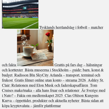
Tysklands herrlandslag i fotboll – matcher
och fakta
Grattis på fars dag – hälsningar
och korttexter
Bästa museerna i Stockholm – guide: barn, konst &
budget
Radisson Blu SkyCity Arlanda – transport, terminal och
frukost
Gratis filmer online utan konto – streama 2026
Ashley St.
Clair: Relationen med Elon Musk och faderskapsaffären
Tom
Cruises make/maka – alla hans fruar och relationer
Är Sverige med
i Nato? – Fakta om medlemskapet 2025
Clas Ohlson Kungens
Kurva – öppettider, produkter och aktuella nyheter
Bästa sidan att
köpa kryptovaluta – jämför plattformar