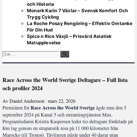
och Historia
Monark Karin 7 Växlar – Svensk Komfort Och
Trygg Cykling
La Roche Posay Rengöring – Effektiv Omtanke
För Din Hud
Spice n Rice Växjö – Prisvärd Asiatisk
Matupplevelse
Sök
efter:
Race Across the World Sverige Deltagare – Full lista
och profiler 2024
Av Daniel Andersson · mars 22, 2026
Race Across the World Sverige
Premiären för
ägde rum den 5
september 2024 på Kanal 5 och streamingtjänsten Max.
Programledaren Kristin Kaspersen leder tio deltagare fördelade på
fem lag genom en strapatsrik resa på 11 000 kilometer från
Marocko till Tromsö. Tävlingen pågår under 40 dagar utan