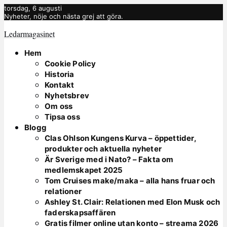
torsdag, 6 augusti
Nyheter, nöje och nästa grej att göra.
Ledarmagasinet
Hem
Cookie Policy
Historia
Kontakt
Nyhetsbrev
Om oss
Tipsa oss
Blogg
Clas Ohlson Kungens Kurva – öppettider,
produkter och aktuella nyheter
Är Sverige med i Nato? – Fakta om
medlemskapet 2025
Tom Cruises make/maka – alla hans fruar och
relationer
Ashley St. Clair: Relationen med Elon Musk och
faderskapsaffären
Gratis filmer online utan konto – streama 2026