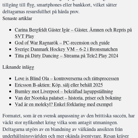
tillgång till flyg, smartphones eller bankkort, vilket sätter
deltagarnas resursfullhet på hårda prov.
Senaste artiklar
Carina Bergfeldt Gäster Igår – Gäster, Ämnen och Repris på
SVT Play
God of War Ragnarök – PC-recension och guide
Sverige Danmark Hockey VM – 6-2 i Bronsmatchen
Titta på Dirty Dancing – Streama på Tele2 Play 2024
Liknande inlägg
Love is Blind Ola – kontroverserna och rättsprocessen
Ericsson B-aktien: Köp, sälj eller behåll 2025
Burnley mot Liverpool – bekräftad laguppställning
Van der Nootska palatset – historia, priser och bokning
Vad är en molekyl? Enkel förklaring med exempel
Formatet, som är en svensk anpassning av den brittiska succén, har
väckt stor nyfikenhet kring vilka som antagit utmaningen.
Deltagarna utgörs av en blandning av välkända ansikten från
underhållningsvärlden och mer okända äventyrare. Resan kräver