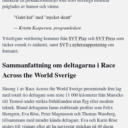
präglades av humor och värme.
”Galet kul” med ”mycket skratt”
— Kristin Kaspersen, programledare
Ytterligare verifiering kommer från
SVT Play
och
SVT Press
som
täcker svensk tv-industri, samt
SVT:s nyhetsrapportering
om
formatet.
Sammanfattning om deltagarna i Race
Across the World Sverige
Säsong 1 av Race Across the World Sverige presenterade fem lag
med totalt tio deltagare som reste 11 000 kilometer från Marocko
till Tromsö under strikta förhållanden utan flyg eller modern
teknik. Bland deltagarna fanns etablerade profiler som Felix
Herngren, Eva Röse, Peter Magnusson och Thomas Wassberg,
tillsammans med mindre kända deltagare. Eva och Karin Röse
utsågs till vinnare efter att ha navigerat sträckan på 40 dagar.