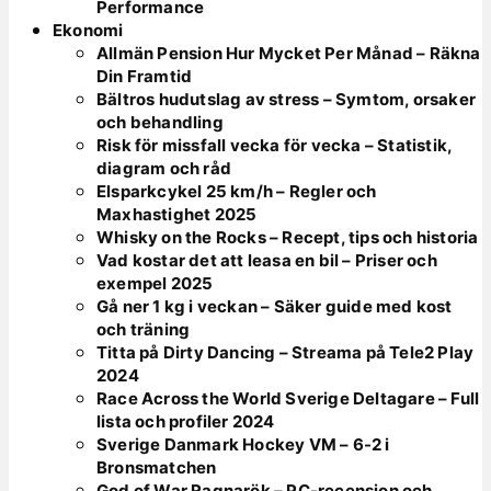
Performance
Ekonomi
Allmän Pension Hur Mycket Per Månad – Räkna
Din Framtid
Bältros hudutslag av stress – Symtom, orsaker
och behandling
Risk för missfall vecka för vecka – Statistik,
diagram och råd
Elsparkcykel 25 km/h – Regler och
Maxhastighet 2025
Whisky on the Rocks – Recept, tips och historia
Vad kostar det att leasa en bil – Priser och
exempel 2025
Gå ner 1 kg i veckan – Säker guide med kost
och träning
Titta på Dirty Dancing – Streama på Tele2 Play
2024
Race Across the World Sverige Deltagare – Full
lista och profiler 2024
Sverige Danmark Hockey VM – 6-2 i
Bronsmatchen
God of War Ragnarök – PC-recension och