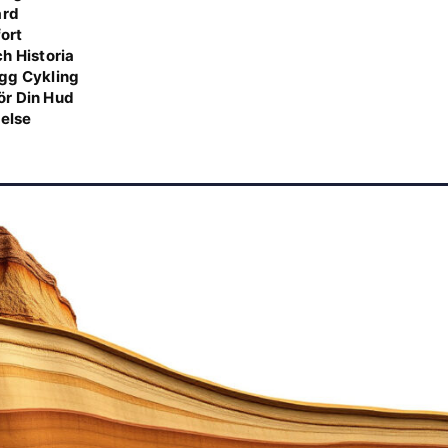
ård
fort
h Historia
ygg Cykling
ör Din Hud
velse