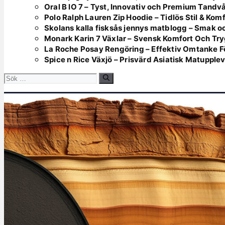
Oral B IO 7 – Tyst, Innovativ och Premium Tandv
Polo Ralph Lauren Zip Hoodie – Tidlös Stil & Kom
Skolans kalla fisksås jennys matblogg – Smak oc
Monark Karin 7 Växlar – Svensk Komfort Och Tr
La Roche Posay Rengöring – Effektiv Omtanke F
Spice n Rice Växjö – Prisvärd Asiatisk Matupple
Sök
efter: