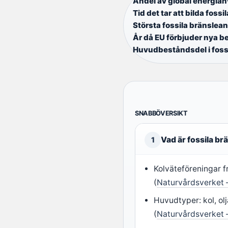
Andel av global energian
Tid det tar att bilda fossi
Största fossila bränsle
År då EU förbjuder nya be
Huvudbeståndsdel i fossi
SNABBÖVERSIKT
Vad är fossila br
1
Kolväteföreningar f
(
Naturvårdsverket 
Huvudtyper: kol, olj
(
Naturvårdsverket 