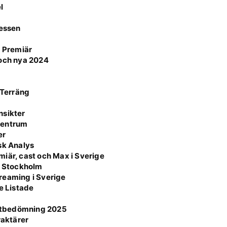
l
cessen
k Premiär
 och nya 2024
 Terräng
nsikter
 Centrum
er
sk Analys
iär, cast och Max i Sverige
i Stockholm
reaming i Sverige
e Listade
otbedömning 2025
raktärer