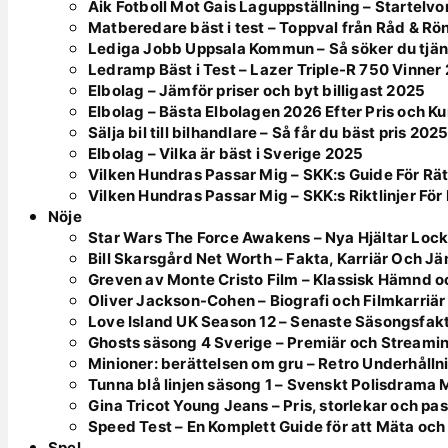
Aik Fotboll Mot Gais Laguppställning – Startelvo
Matberedare bäst i test – Toppval från Råd & Rö
Lediga Jobb Uppsala Kommun – Så söker du tjän
Ledramp Bäst i Test – Lazer Triple-R 750 Vinner
Elbolag – Jämför priser och byt billigast 2025
Elbolag – Bästa Elbolagen 2026 Efter Pris och K
Sälja bil till bilhandlare – Så får du bäst pris 202
Elbolag – Vilka är bäst i Sverige 2025
Vilken Hundras Passar Mig – SKK:s Guide För Rät
Vilken Hundras Passar Mig – SKK:s Riktlinjer För 
Nöje
Star Wars The Force Awakens – Nya Hjältar Lock
Bill Skarsgård Net Worth – Fakta, Karriär Och J
Greven av Monte Cristo Film – Klassisk Hämnd o
Oliver Jackson-Cohen – Biografi och Filmkarriär
Love Island UK Season 12 – Senaste Säsongsfak
Ghosts säsong 4 Sverige – Premiär och Streami
Minioner: berättelsen om gru – Retro Underhålln
Tunna blå linjen säsong 1 – Svenskt Polisdrama
Gina Tricot Young Jeans – Pris, storlekar och pa
Speed Test – En Komplett Guide för att Mäta och
Spel