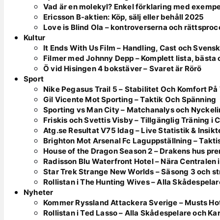
Vad är en molekyl? Enkel förklaring med exempe
Ericsson B-aktien: Köp, sälj eller behåll 2025
Love is Blind Ola – kontroverserna och rättspro
Kultur
It Ends With Us Film – Handling, Cast och Svens
Filmer med Johnny Depp – Komplett lista, bästa
Ö vid Hisingen 4 bokstäver – Svaret är Rörö
Sport
Nike Pegasus Trail 5 – Stabilitet Och Komfort På
Gil Vicente Mot Sporting – Taktik Och Spänning
Sporting vs Man City – Matchanalys och Nyckeli
Friskis och Svettis Visby – Tillgänglig Träning i
Atg.se Resultat V75 Idag – Live Statistik & Insikt
Brighton Mot Arsenal Fc Laguppställning – Takti
House of the Dragon Season 2 – Drakens hus prem
Radisson Blu Waterfront Hotel – Nära Centralen 
Star Trek Strange New Worlds – Säsong 3 och st
Rollistan i The Hunting Wives – Alla Skådespelar
Nyheter
Kommer Ryssland Attackera Sverige – Musts H
Rollistan i Ted Lasso – Alla Skådespelare och Ka