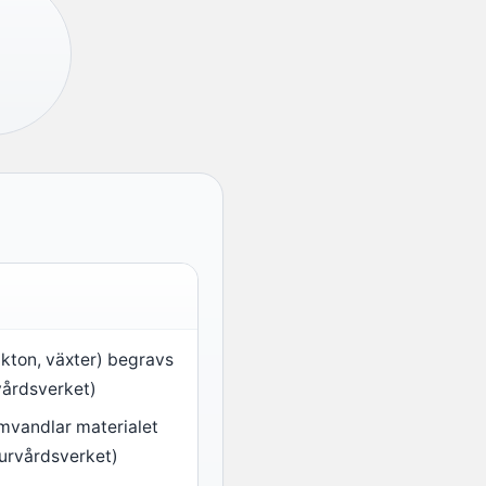
nkton, växter) begravs
vårdsverket)
mvandlar materialet
turvårdsverket)