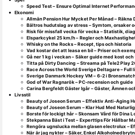
Speed Test – Ensure Optimal Internet Performa
Ekonomi
Allmän Pension Hur Mycket Per Månad – Räkna 
Bältros hudutslag av stress – Symtom, orsaker 
Risk för missfall vecka för vecka – Statistik, di
Elsparkcykel 25 km/h – Regler och Maxhastighe
Whisky on the Rocks – Recept, tips och historia
Vad kostar det att leasa en bil – Priser och exe
Gå ner 1 kg i veckan – Säker guide med kost och
Titta på Dirty Dancing – Streama på Tele2 Play 
Race Across the World Sverige Deltagare – Full l
Sverige Danmark Hockey VM – 6-2 i Bronsmatc
God of War Ragnarök – PC-recension och guide
Carina Bergfeldt Gäster Igår – Gäster, Ämnen oc
Livsstil
Beauty of Joseon Serum – Effektiv Anti-Aging 
Beauty of Joseon Serum – Klar Hud Med Naturlig
Borste för lockigt hår – Skonsam Vård för Dina 
Stekpanna Bäst i Test – Experttips För Hållbar M
Rengöra ugnslucka mellan glasen electrolux – E
När är jag nykter – Säker, Enkel Alkoholnedbryt