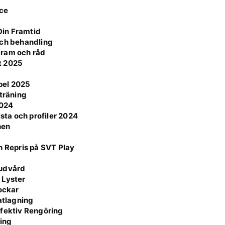
nce
Din Framtid
och behandling
agram och råd
t 2025
mpel 2025
 träning
2024
ista och profiler 2024
hen
h Repris på SVT Play
Hudvård
 Lyster
Lockar
atlagning
ffektiv Rengöring
ning