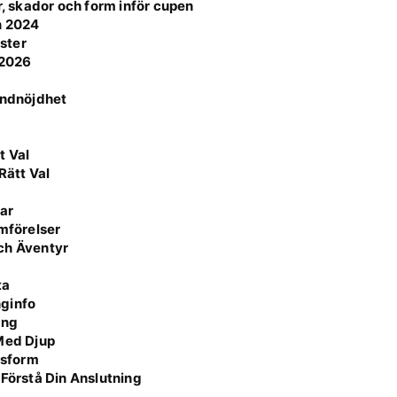
r, skador och form inför cupen
n 2024
ster
 2026
undnöjdhet
5
t Val
Rätt Val
ar
ämförelser
ch Äventyr
ta
nginfo
ing
 Med Djup
ssform
 Förstå Din Anslutning