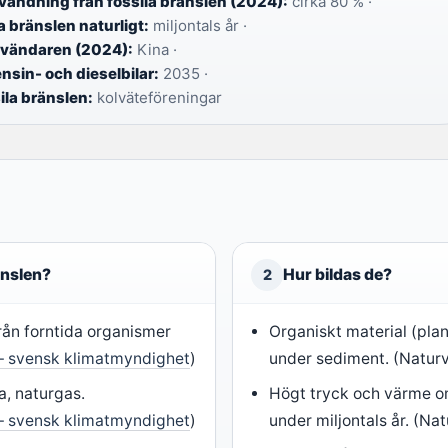
vändning från fossila bränslen (2024):
cirka 80 % ·
la bränslen naturligt:
miljontals år ·
användaren (2024):
Kina ·
nsin- och dieselbilar:
2035 ·
la bränslen:
kolväteföreningar
änslen?
Hur bildas de?
2
rån forntida organismer
Organiskt material (pla
– svensk klimatmyndighet
)
under sediment. (Natur
a, naturgas.
Högt tryck och värme o
– svensk klimatmyndighet
)
under miljontals år. (Na