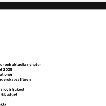
er och aktuella nyheter
et 2025
ationer
faderskapsaffären
al och frukost
t & budget
akta