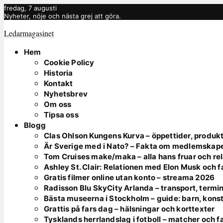
fredag, 7 augusti
Nyheter, nöje och nästa grej att göra.
Ledarmagasinet
Hem
Cookie Policy
Historia
Kontakt
Nyhetsbrev
Om oss
Tipsa oss
Blogg
Clas Ohlson Kungens Kurva – öppettider, produkt
Är Sverige med i Nato? – Fakta om medlemskap
Tom Cruises make/maka – alla hans fruar och rel
Ashley St. Clair: Relationen med Elon Musk och 
Gratis filmer online utan konto – streama 2026
Radisson Blu SkyCity Arlanda – transport, termin
Bästa museerna i Stockholm – guide: barn, kons
Grattis på fars dag – hälsningar och korttexter
Tysklands herrlandslag i fotboll – matcher och f