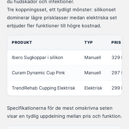
du hudskador och infektioner.
Tre koppningsset, ett tydligt mönster: silikonset
dominerar lägre prisklasser medan elektriska set
erbjuder fler funktioner till högre kostnad.
PRODUKT
TYP
PRIS (P
Ibero Sugkoppar i silikon
Manuell
329 kr 
Curam Dynamic Cup Pink
Manuell
297 kr 
TrendRehab Cupping Elektrisk
Elektrisk
299 kr 
Specifikationerna för de mest omskrivna seten
visar en tydlig uppdelning mellan pris och funktion.