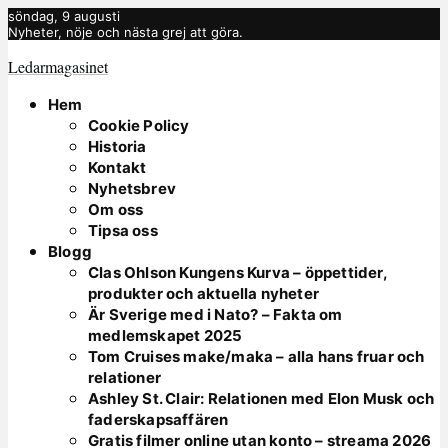
söndag, 9 augusti
Nyheter, nöje och nästa grej att göra.
Ledarmagasinet
Hem
Cookie Policy
Historia
Kontakt
Nyhetsbrev
Om oss
Tipsa oss
Blogg
Clas Ohlson Kungens Kurva – öppettider,
produkter och aktuella nyheter
Är Sverige med i Nato? – Fakta om
medlemskapet 2025
Tom Cruises make/maka – alla hans fruar och
relationer
Ashley St. Clair: Relationen med Elon Musk och
faderskapsaffären
Gratis filmer online utan konto – streama 2026