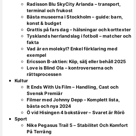
Radisson Blu SkyCity Arlanda – transport,
terminal och frukost
Bästa museerna i Stockholm – guide: barn,
konst & budget
Grattis på fars dag – hälsningar och korttexter
Tysklands herrlandslag i fotboll – matcher och
fakta
Vad är en molekyl? Enkel förklaring med
exempel
Ericsson B-aktien: Köp, sälj eller behåll 2025
Love is Blind Ola – kontroverserna och
rättsprocessen
Kultur
It Ends With Us Film – Handling, Cast och
Svensk Premiär
Filmer med Johnny Depp – Komplett lista,
bästa och nya 2024
Ö vid Hisingen 4 bokstäver – Svaret är Rörö
Sport
Nike Pegasus Trail 5 – Stabilitet Och Komfort
På Terräng