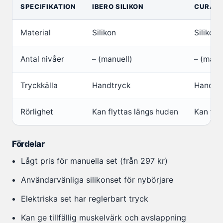
SPECIFIKATION
IBERO SILIKON
CURAM 
Material
Silikon
Silikon/
Antal nivåer
– (manuell)
– (manu
Tryckkälla
Handtryck
Handtr
Rörlighet
Kan flyttas längs huden
Kan fly
Fördelar
Lågt pris för manuella set (från 297 kr)
Användarvänliga silikonset för nybörjare
Elektriska set har reglerbart tryck
Kan ge tillfällig muskelvärk och avslappning