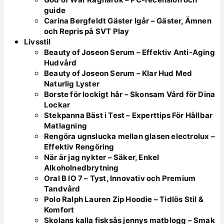
guide
Carina Bergfeldt Gäster Igår – Gäster, Ämnen
och Repris på SVT Play
Livsstil
Beauty of Joseon Serum – Effektiv Anti-Aging
Hudvård
Beauty of Joseon Serum – Klar Hud Med
Naturlig Lyster
Borste för lockigt hår – Skonsam Vård för Dina
Lockar
Stekpanna Bäst i Test – Experttips För Hållbar
Matlagning
Rengöra ugnslucka mellan glasen electrolux –
Effektiv Rengöring
När är jag nykter – Säker, Enkel
Alkoholnedbrytning
Oral B IO 7 – Tyst, Innovativ och Premium
Tandvård
Polo Ralph Lauren Zip Hoodie – Tidlös Stil &
Komfort
Skolans kalla fisksås jennys matblogg – Smak