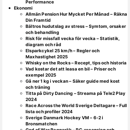
Performance
Ekonomi
Allmän Pension Hur Mycket Per Månad – Räkna
Din Framtid
Bältros hudutslag av stress – Symtom, orsaker
och behandling
Risk för missfall vecka för vecka – Statistik,
diagram och råd
Elsparkcykel 25 km/h – Regler och
Maxhastighet 2025
Whisky on the Rocks – Recept, tips och historia
Vad kostar det att leasa en bil – Priser och
exempel 2025
Gå ner 1 kg i veckan – Säker guide med kost
och träning
Titta på Dirty Dancing – Streama på Tele2 Play
2024
Race Across the World Sverige Deltagare – Full
lista och profiler 2024
Sverige Danmark Hockey VM – 6-2 i
Bronsmatchen
God of War Ragnarök – PC-recension och