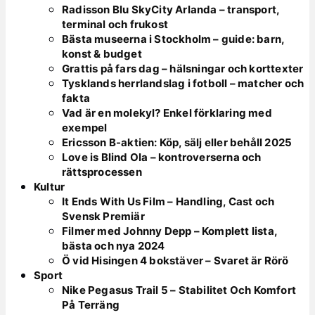
Radisson Blu SkyCity Arlanda – transport,
terminal och frukost
Bästa museerna i Stockholm – guide: barn,
konst & budget
Grattis på fars dag – hälsningar och korttexter
Tysklands herrlandslag i fotboll – matcher och
fakta
Vad är en molekyl? Enkel förklaring med
exempel
Ericsson B-aktien: Köp, sälj eller behåll 2025
Love is Blind Ola – kontroverserna och
rättsprocessen
Kultur
It Ends With Us Film – Handling, Cast och
Svensk Premiär
Filmer med Johnny Depp – Komplett lista,
bästa och nya 2024
Ö vid Hisingen 4 bokstäver – Svaret är Rörö
Sport
Nike Pegasus Trail 5 – Stabilitet Och Komfort
På Terräng