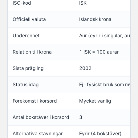
ISO-kod
ISK
Officiell valuta
Isländsk krona
Underenhet
Aur (eyrir i singular, aurar 
Relation till krona
1 ISK = 100 aurar
Sista prägling
2002
Status idag
Ej i fysiskt bruk som mynt
Förekomst i korsord
Mycket vanlig
Antal bokstäver i korsord
3
Alternativa stavningar
Eyrir (4 bokstäver)