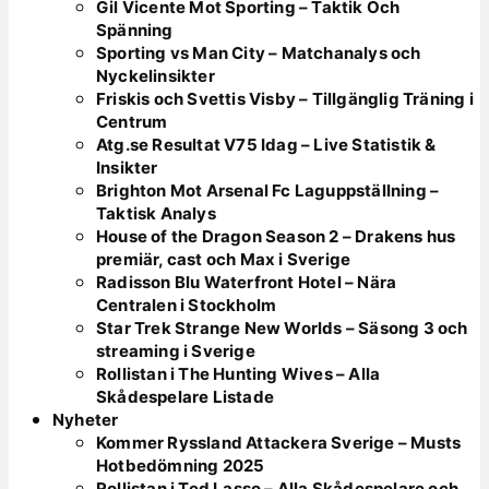
Gil Vicente Mot Sporting – Taktik Och
Spänning
Sporting vs Man City – Matchanalys och
Nyckelinsikter
Friskis och Svettis Visby – Tillgänglig Träning i
Centrum
Atg.se Resultat V75 Idag – Live Statistik &
Insikter
Brighton Mot Arsenal Fc Laguppställning –
Taktisk Analys
House of the Dragon Season 2 – Drakens hus
premiär, cast och Max i Sverige
Radisson Blu Waterfront Hotel – Nära
Centralen i Stockholm
Star Trek Strange New Worlds – Säsong 3 och
streaming i Sverige
Rollistan i The Hunting Wives – Alla
Skådespelare Listade
Nyheter
Kommer Ryssland Attackera Sverige – Musts
Hotbedömning 2025
Rollistan i Ted Lasso – Alla Skådespelare och