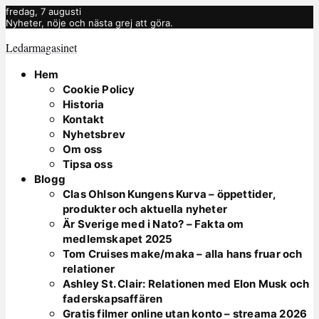
fredag, 7 augusti
Nyheter, nöje och nästa grej att göra.
Ledarmagasinet
Hem
Cookie Policy
Historia
Kontakt
Nyhetsbrev
Om oss
Tipsa oss
Blogg
Clas Ohlson Kungens Kurva – öppettider,
produkter och aktuella nyheter
Är Sverige med i Nato? – Fakta om
medlemskapet 2025
Tom Cruises make/maka – alla hans fruar och
relationer
Ashley St. Clair: Relationen med Elon Musk och
faderskapsaffären
Gratis filmer online utan konto – streama 2026