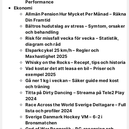
Performance
Ekonomi
Allmän Pension Hur Mycket Per Månad – Räkna
Din Framtid
Bältros hudutslag av stress – Symtom, orsaker
och behandling
Risk för missfall vecka för vecka – Statistik,
diagram och råd
Elsparkcykel 25 km/h – Regler och
Maxhastighet 2025
Whisky on the Rocks – Recept, tips och historia
Vad kostar det att leasa en bil – Priser och
exempel 2025
Gå ner 1 kg i veckan – Säker guide med kost
och träning
Titta på Dirty Dancing – Streama på Tele2 Play
2024
Race Across the World Sverige Deltagare – Full
lista och profiler 2024
Sverige Danmark Hockey VM – 6-2 i
Bronsmatchen
God of War Ragnarök – PC-recension och