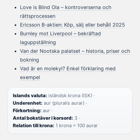
Love is Blind Ola – kontroverserna och
rättsprocessen
Ericsson B-aktien: Köp, sälj eller behåll 2025
Burnley mot Liverpool – bekräftad
laguppställning
Van der Nootska palatset – historia, priser och
bokning
Vad är en molekyl? Enkel förklaring med
exempel
Islands valuta:
isländsk krona (ISK) ·
Underenhet:
aur (pluralis aurar) ·
Förkortning:
aur ·
Antal bokstäver i korsord:
3 ·
Relation till krona:
1 krona = 100 aurar