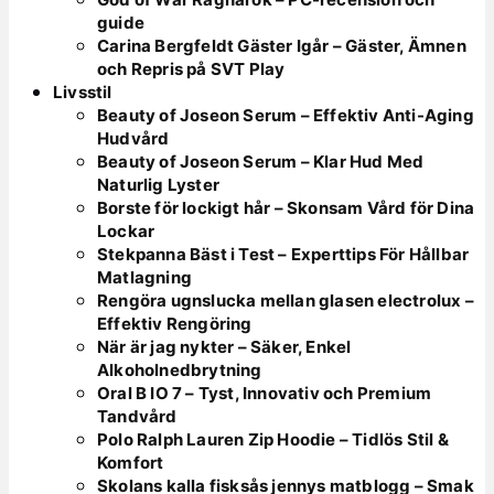
guide
Carina Bergfeldt Gäster Igår – Gäster, Ämnen
och Repris på SVT Play
Livsstil
Beauty of Joseon Serum – Effektiv Anti-Aging
Hudvård
Beauty of Joseon Serum – Klar Hud Med
Naturlig Lyster
Borste för lockigt hår – Skonsam Vård för Dina
Lockar
Stekpanna Bäst i Test – Experttips För Hållbar
Matlagning
Rengöra ugnslucka mellan glasen electrolux –
Effektiv Rengöring
När är jag nykter – Säker, Enkel
Alkoholnedbrytning
Oral B IO 7 – Tyst, Innovativ och Premium
Tandvård
Polo Ralph Lauren Zip Hoodie – Tidlös Stil &
Komfort
Skolans kalla fisksås jennys matblogg – Smak