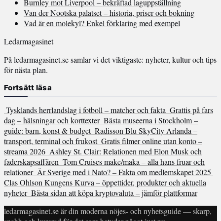
Burnley mot Liverpool – bekräftad laguppställning
Van der Nootska palatset – historia, priser och bokning
Vad är en molekyl? Enkel förklaring med exempel
Ledarmagasinet
På ledarmagasinet.se samlar vi det viktigaste: nyheter, kultur och tips
för nästa plan.
Fortsätt läsa
Tysklands herrlandslag i fotboll – matcher och fakta
Grattis på fars
dag – hälsningar och korttexter
Bästa museerna i Stockholm –
guide: barn, konst & budget
Radisson Blu SkyCity Arlanda –
transport, terminal och frukost
Gratis filmer online utan konto –
streama 2026
Ashley St. Clair: Relationen med Elon Musk och
faderskapsaffären
Tom Cruises make/maka – alla hans fruar och
relationer
Är Sverige med i Nato? – Fakta om medlemskapet 2025
Clas Ohlson Kungens Kurva – öppettider, produkter och aktuella
nyheter
Bästa sidan att köpa kryptovaluta – jämför plattformar
ledarmagasinet.se är din moderna nöjes- och nyhetsguide — skarp,