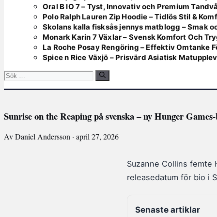
Oral B IO 7 – Tyst, Innovativ och Premium Tandv
Polo Ralph Lauren Zip Hoodie – Tidlös Stil & Kom
Skolans kalla fisksås jennys matblogg – Smak oc
Monark Karin 7 Växlar – Svensk Komfort Och Tr
La Roche Posay Rengöring – Effektiv Omtanke F
Spice n Rice Växjö – Prisvärd Asiatisk Matupple
Sök
efter:
Sunrise on the Reaping på svenska – ny Hunger Games-
Av Daniel Andersson · april 27, 2026
Suzanne Collins femte 
releasedatum för bio i Sv
Senaste artiklar