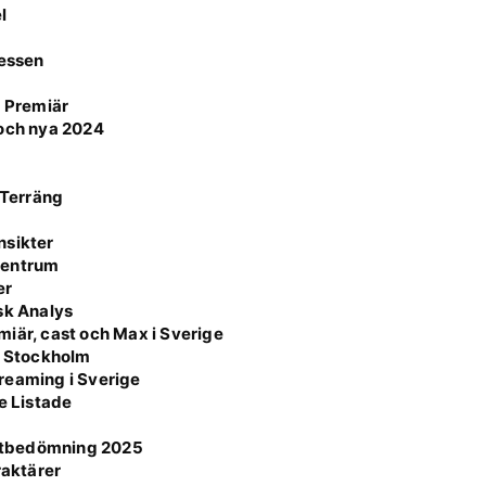
l
cessen
k Premiär
 och nya 2024
 Terräng
nsikter
 Centrum
er
sk Analys
iär, cast och Max i Sverige
i Stockholm
reaming i Sverige
e Listade
otbedömning 2025
raktärer