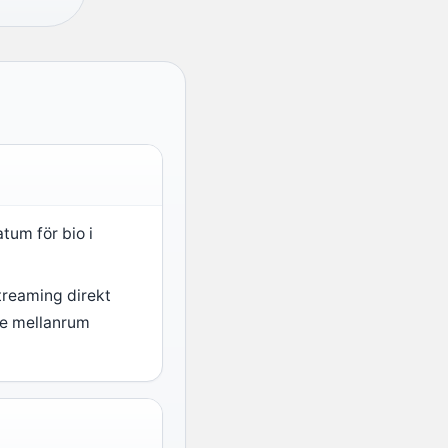
atum för bio i
treaming direkt
gre mellanrum