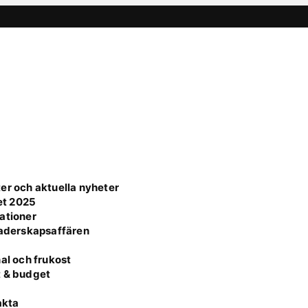
er och aktuella nyheter
et 2025
ationer
faderskapsaffären
al och frukost
t & budget
akta