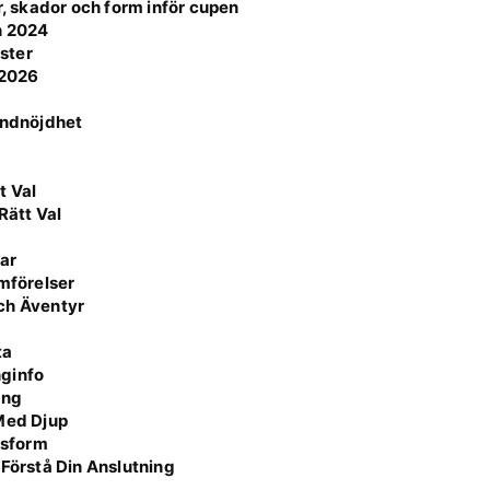
r, skador och form inför cupen
n 2024
ster
 2026
undnöjdhet
5
t Val
Rätt Val
ar
ämförelser
ch Äventyr
ta
nginfo
ing
 Med Djup
ssform
 Förstå Din Anslutning