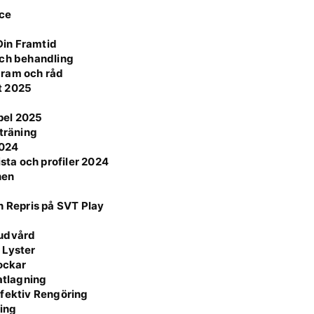
nce
Din Framtid
och behandling
agram och råd
t 2025
mpel 2025
 träning
2024
ista och profiler 2024
hen
h Repris på SVT Play
Hudvård
 Lyster
Lockar
atlagning
ffektiv Rengöring
ning