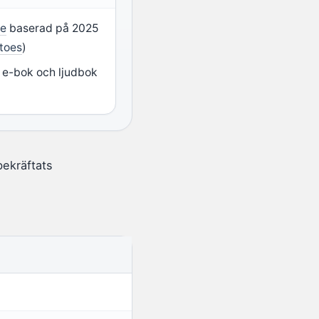
ce
baserad på 2025
toes
)
 e-bok och ljudbok
ekräftats