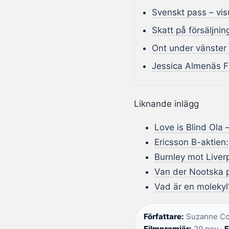
Svenskt pass – vi
Skatt på försäljni
Ont under vänster
Jessica Almenäs F
Liknande inlägg
Love is Blind Ola
Ericsson B-aktien:
Burnley mot Liver
Van der Nootska pa
Vad är en molekyl
Författare:
Suzanne Col
Filmpremiär:
20 nov ·
F