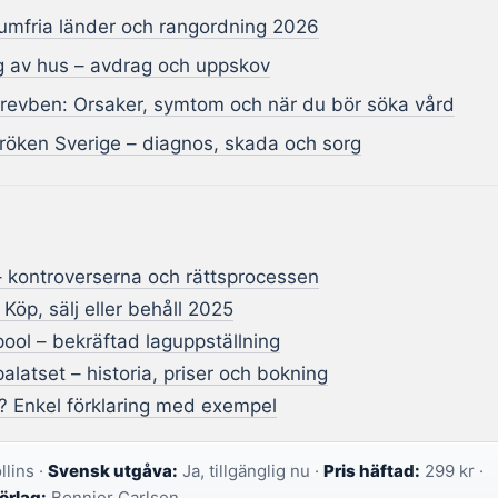
sumfria länder och rangordning 2026
ng av hus – avdrag och uppskov
 revben: Orsaker, symtom och när du bör söka vård
röken Sverige – diagnos, skada och sorg
 – kontroverserna och rättsprocessen
 Köp, sälj eller behåll 2025
pool – bekräftad laguppställning
latset – historia, priser och bokning
? Enkel förklaring med exempel
lins ·
Svensk utgåva:
Ja, tillgänglig nu ·
Pris häftad:
299 kr ·
örlag:
Bonnier Carlsen