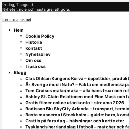
fredag, 7 augusti
Nyheter, nöje och nästa grej att göra.
Ledarmagasinet
Hem
Cookie Policy
Historia
Kontakt
Nyhetsbrev
Om oss
Tipsa oss
Blogg
Clas Ohlson Kungens Kurva – öppettider, produkt
Är Sverige med i Nato? – Fakta om medlemskap
Tom Cruises make/maka – alla hans fruar och rel
Ashley St. Clair: Relationen med Elon Musk och 
Gratis filmer online utan konto – streama 2026
Radisson Blu SkyCity Arlanda – transport, termin
Bästa museerna i Stockholm – guide: barn, kons
Grattis på fars dag – hälsningar och korttexter
Tysklands herrlandslag i fotboll – matcher och f