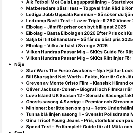
Aik Fotboll Mot Gais Laguppställning – Startelvo
Matberedare bäst i test – Toppval från Råd & Rö
Lediga Jobb Uppsala Kommun – Så söker du tjän
Ledramp Bäst i Test – Lazer Triple-R 750 Vinner
Elbolag – Jämför priser och byt billigast 2025
Elbolag – Bästa Elbolagen 2026 Efter Pris och K
Sälja bil till bilhandlare – Så får du bäst pris 202
Elbolag – Vilka är bäst i Sverige 2025
Vilken Hundras Passar Mig – SKK:s Guide För Rät
Vilken Hundras Passar Mig – SKK:s Riktlinjer För 
Nöje
Star Wars The Force Awakens – Nya Hjältar Lock
Bill Skarsgård Net Worth – Fakta, Karriär Och J
Greven av Monte Cristo Film – Klassisk Hämnd o
Oliver Jackson-Cohen – Biografi och Filmkarriär
Love Island UK Season 12 – Senaste Säsongsfak
Ghosts säsong 4 Sverige – Premiär och Streami
Minioner: berättelsen om gru – Retro Underhålln
Tunna blå linjen säsong 1 – Svenskt Polisdrama
Gina Tricot Young Jeans – Pris, storlekar och pa
Speed Test – En Komplett Guide för att Mäta och
Spel