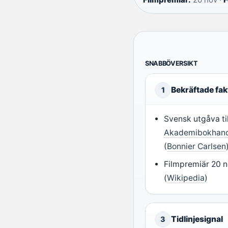
SNABBÖVERSIKT
Bekräftade fak
1
Svensk utgåva til
Akademibokhan
(
Bonnier Carlsen
Filmpremiär 20 
(
Wikipedia
)
Tidlinjesignal
3