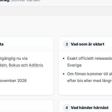
ta
Vad som är oklart
2
lgänglig nu via
Exakt officiellt released
deln
,
Bokus
och
Adlibris
Sverige
)
Om filmen kommer till s
november 2026
efter bio eller med län
Vad händer härnäst
4