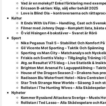
Vad är en molekyl? Enkel förklaring med exempe
Ericsson B-aktien: Köp, sälj eller behåll 2025
Love is Blind Ola – kontroverserna och rättspro
Kultur
It Ends With Us Film – Handling, Cast och Svens
Filmer med Johnny Depp – Komplett lista, bästa
Ö vid Hisingen 4 bokstäver – Svaret är Rörö
Sport
Nike Pegasus Trail 5 – Stabilitet Och Komfort På
Gil Vicente Mot Sporting – Taktik Och Spänning
Sporting vs Man City – Matchanalys och Nyckeli
Friskis och Svettis Visby – Tillgänglig Träning i
Atg.se Resultat V75 Idag – Live Statistik & Insikt
Brighton Mot Arsenal Fc Laguppställning – Takti
House of the Dragon Season 2 – Drakens hus prem
Radisson Blu Waterfront Hotel – Nära Centralen 
Star Trek Strange New Worlds – Säsong 3 och st
Rollistan i The Hunting Wives – Alla Skådespelar
Nyheter
Kommer Ryssland Attackera Sverige – Musts H
Rollistan i Ted Lasso – Alla Skådespelare och Ka