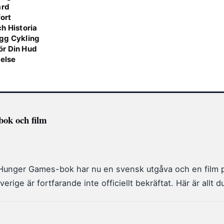
ård
fort
h Historia
ygg Cykling
ör Din Hud
velse
bok och film
Hunger Games-bok har nu en svensk utgåva och en film 
erige är fortfarande inte officiellt bekräftat. Här är allt 