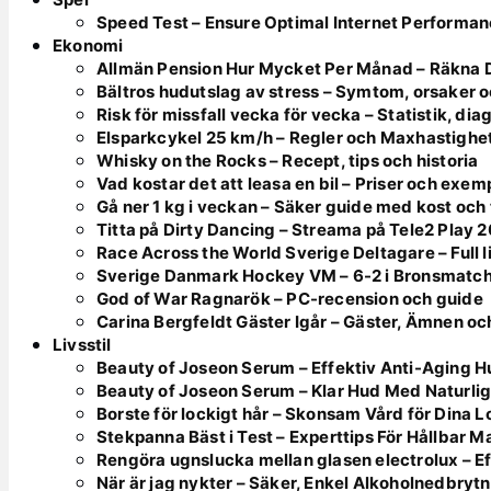
Speed Test – Ensure Optimal Internet Performa
Ekonomi
Allmän Pension Hur Mycket Per Månad – Räkna 
Bältros hudutslag av stress – Symtom, orsaker 
Risk för missfall vecka för vecka – Statistik, di
Elsparkcykel 25 km/h – Regler och Maxhastighe
Whisky on the Rocks – Recept, tips och historia
Vad kostar det att leasa en bil – Priser och exe
Gå ner 1 kg i veckan – Säker guide med kost och
Titta på Dirty Dancing – Streama på Tele2 Play 
Race Across the World Sverige Deltagare – Full l
Sverige Danmark Hockey VM – 6-2 i Bronsmatc
God of War Ragnarök – PC-recension och guide
Carina Bergfeldt Gäster Igår – Gäster, Ämnen oc
Livsstil
Beauty of Joseon Serum – Effektiv Anti-Aging 
Beauty of Joseon Serum – Klar Hud Med Naturlig
Borste för lockigt hår – Skonsam Vård för Dina 
Stekpanna Bäst i Test – Experttips För Hållbar M
Rengöra ugnslucka mellan glasen electrolux – E
När är jag nykter – Säker, Enkel Alkoholnedbryt