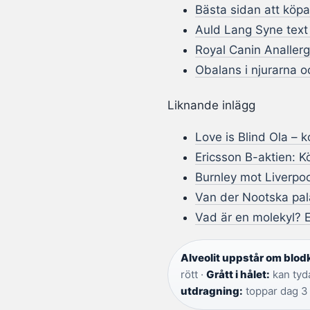
Bästa sidan att köpa
Auld Lang Syne text
Royal Canin Analler
Obalans i njurarna 
Liknande inlägg
Love is Blind Ola – 
Ericsson B-aktien: Kö
Burnley mot Liverpoo
Van der Nootska pala
Vad är en molekyl? 
Alveolit uppstår om blod
rött ·
Grått i hålet:
kan tyda
utdragning:
toppar dag 3