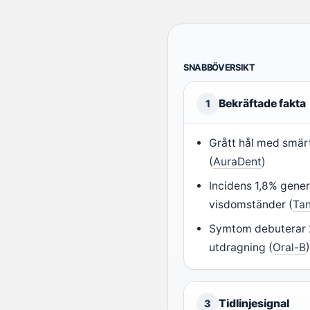
SNABBÖVERSIKT
Bekräftade fakta
1
Grått hål med smärta
(
AuraDent
)
Incidens 1,8% genere
visdomständer (
Ta
Symtom debuterar 
utdragning (
Oral-B
Tidlinjesignal
3