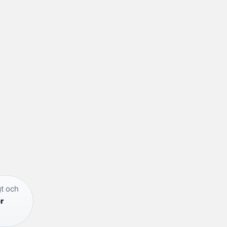
t och
r