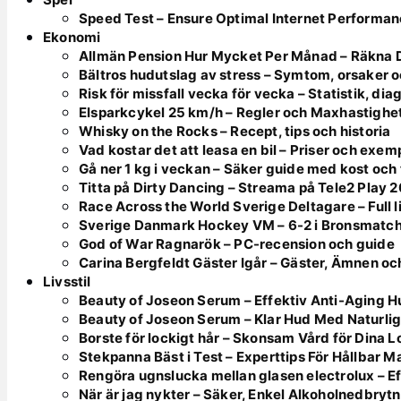
Speed Test – Ensure Optimal Internet Performa
Ekonomi
Allmän Pension Hur Mycket Per Månad – Räkna 
Bältros hudutslag av stress – Symtom, orsaker 
Risk för missfall vecka för vecka – Statistik, di
Elsparkcykel 25 km/h – Regler och Maxhastighe
Whisky on the Rocks – Recept, tips och historia
Vad kostar det att leasa en bil – Priser och exe
Gå ner 1 kg i veckan – Säker guide med kost och
Titta på Dirty Dancing – Streama på Tele2 Play 
Race Across the World Sverige Deltagare – Full l
Sverige Danmark Hockey VM – 6-2 i Bronsmatc
God of War Ragnarök – PC-recension och guide
Carina Bergfeldt Gäster Igår – Gäster, Ämnen oc
Livsstil
Beauty of Joseon Serum – Effektiv Anti-Aging 
Beauty of Joseon Serum – Klar Hud Med Naturlig
Borste för lockigt hår – Skonsam Vård för Dina 
Stekpanna Bäst i Test – Experttips För Hållbar M
Rengöra ugnslucka mellan glasen electrolux – E
När är jag nykter – Säker, Enkel Alkoholnedbryt