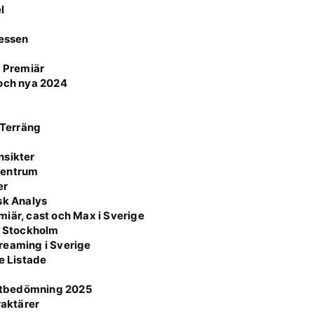
l
cessen
k Premiär
 och nya 2024
 Terräng
nsikter
 Centrum
er
sk Analys
iär, cast och Max i Sverige
i Stockholm
reaming i Sverige
e Listade
otbedömning 2025
raktärer