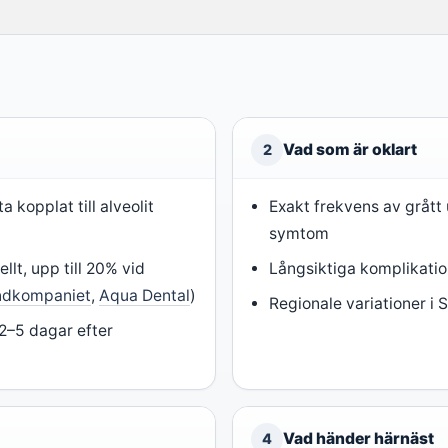
Vad som är oklart
2
 kopplat till alveolit
Exakt frekvens av grått
symtom
llt, upp till 20% vid
Långsiktiga komplikati
ndkompaniet
,
Aqua Dental
)
Regionale variationer i 
2–5 dagar efter
)
Vad händer härnäst
4