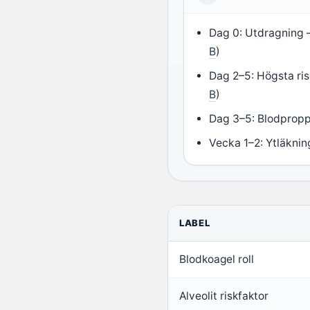
Dag 0: Utdragning – 
B
)
Dag 2–5: Högsta risk
B
)
Dag 3–5: Blodpropp
Vecka 1–2: Ytläknin
LABEL
Blodkoagel roll
Alveolit riskfaktor