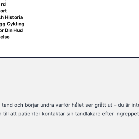
ård
fort
h Historia
ygg Cykling
ör Din Hud
velse
tand och börjar undra varför hålet ser grått ut – du är in
 till att patienter kontaktar sin tandläkare efter ingreppet