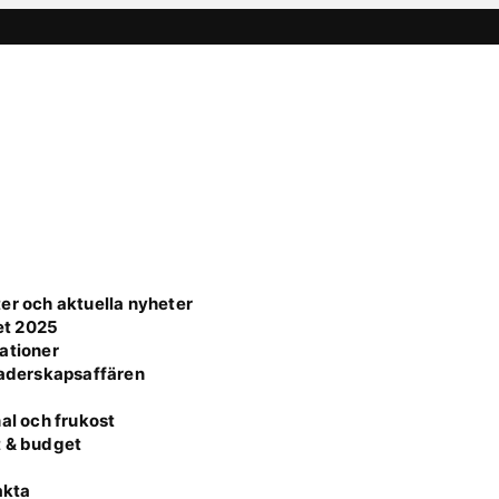
er och aktuella nyheter
et 2025
ationer
faderskapsaffären
al och frukost
t & budget
akta