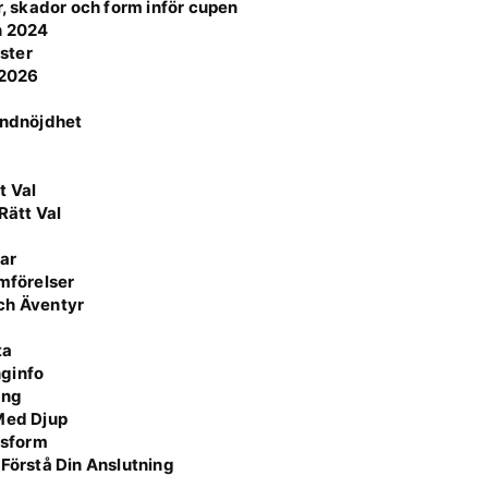
r, skador och form inför cupen
n 2024
ster
 2026
undnöjdhet
5
t Val
Rätt Val
ar
ämförelser
ch Äventyr
ta
nginfo
ing
 Med Djup
ssform
 Förstå Din Anslutning