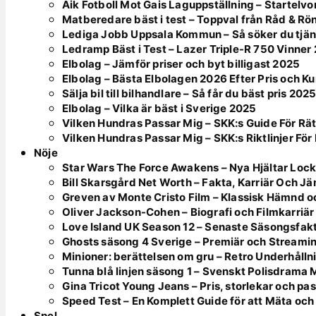
Aik Fotboll Mot Gais Laguppställning – Startelvo
Matberedare bäst i test – Toppval från Råd & Rö
Lediga Jobb Uppsala Kommun – Så söker du tjän
Ledramp Bäst i Test – Lazer Triple-R 750 Vinner
Elbolag – Jämför priser och byt billigast 2025
Elbolag – Bästa Elbolagen 2026 Efter Pris och K
Sälja bil till bilhandlare – Så får du bäst pris 202
Elbolag – Vilka är bäst i Sverige 2025
Vilken Hundras Passar Mig – SKK:s Guide För Rät
Vilken Hundras Passar Mig – SKK:s Riktlinjer För 
Nöje
Star Wars The Force Awakens – Nya Hjältar Lock
Bill Skarsgård Net Worth – Fakta, Karriär Och J
Greven av Monte Cristo Film – Klassisk Hämnd o
Oliver Jackson-Cohen – Biografi och Filmkarriär
Love Island UK Season 12 – Senaste Säsongsfak
Ghosts säsong 4 Sverige – Premiär och Streami
Minioner: berättelsen om gru – Retro Underhålln
Tunna blå linjen säsong 1 – Svenskt Polisdrama
Gina Tricot Young Jeans – Pris, storlekar och pa
Speed Test – En Komplett Guide för att Mäta och
Spel