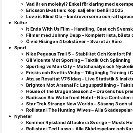
Vad är en molekyl? Enkel förklaring med exempe
Ericsson B-aktien: Köp, sälj eller behåll 2025
Love is Blind Ola – kontroverserna och rättspro
Kultur
It Ends With Us Film – Handling, Cast och Svens
Filmer med Johnny Depp – Komplett lista, bästa
Ö vid Hisingen 4 bokstäver – Svaret är Rörö
Sport
Nike Pegasus Trail 5 – Stabilitet Och Komfort På
Gil Vicente Mot Sporting – Taktik Och Spänning
Sporting vs Man City – Matchanalys och Nyckeli
Friskis och Svettis Visby – Tillgänglig Träning i
Atg.se Resultat V75 Idag – Live Statistik & Insikt
Brighton Mot Arsenal Fc Laguppställning – Takti
House of the Dragon Season 2 – Drakens hus prem
Radisson Blu Waterfront Hotel – Nära Centralen 
Star Trek Strange New Worlds – Säsong 3 och st
Rollistan i The Hunting Wives – Alla Skådespelar
Nyheter
Kommer Ryssland Attackera Sverige – Musts H
Rollistan i Ted Lasso – Alla Skådespelare och Ka