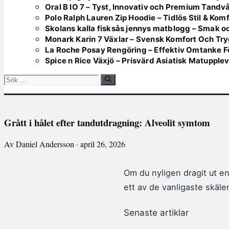
Oral B IO 7 – Tyst, Innovativ och Premium Tandv
Polo Ralph Lauren Zip Hoodie – Tidlös Stil & Kom
Skolans kalla fisksås jennys matblogg – Smak oc
Monark Karin 7 Växlar – Svensk Komfort Och Tr
La Roche Posay Rengöring – Effektiv Omtanke F
Spice n Rice Växjö – Prisvärd Asiatisk Matupple
Sök
efter:
Grått i hålet efter tandutdragning: Alveolit symtom
Av Daniel Andersson · april 26, 2026
Om du nyligen dragit ut en 
ett av de vanligaste skälen
Senaste artiklar