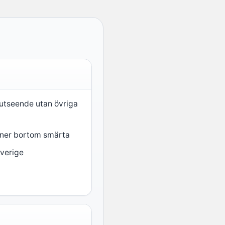
 utseende utan övriga
oner bortom smärta
Sverige