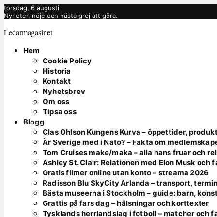
torsdag, 6 augusti
Nyheter, nöje och nästa grej att göra.
Ledarmagasinet
Hem
Cookie Policy
Historia
Kontakt
Nyhetsbrev
Om oss
Tipsa oss
Blogg
Clas Ohlson Kungens Kurva – öppettider, produkt
Är Sverige med i Nato? – Fakta om medlemskap
Tom Cruises make/maka – alla hans fruar och rel
Ashley St. Clair: Relationen med Elon Musk och 
Gratis filmer online utan konto – streama 2026
Radisson Blu SkyCity Arlanda – transport, termin
Bästa museerna i Stockholm – guide: barn, kons
Grattis på fars dag – hälsningar och korttexter
Tysklands herrlandslag i fotboll – matcher och f