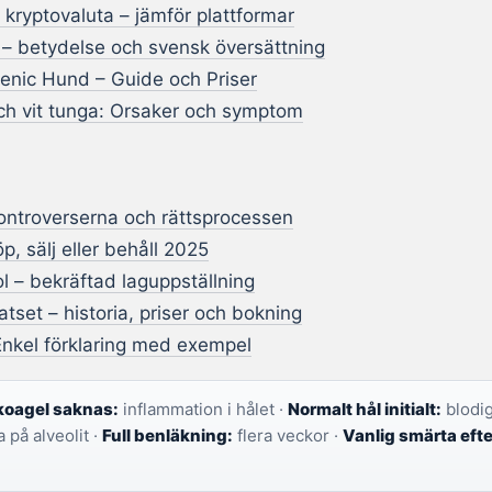
 kryptovaluta – jämför plattformar
 – betydelse och svensk översättning
genic Hund – Guide och Priser
och vit tunga: Orsaker och symptom
kontroverserna och rättsprocessen
p, sälj eller behåll 2025
l – bekräftad laguppställning
tset – historia, priser och bokning
Enkel förklaring med exempel
koagel saknas:
inflammation i hålet ·
Normalt hål initialt:
blodig
 på alveolit ·
Full benläkning:
flera veckor ·
Vanlig smärta efte