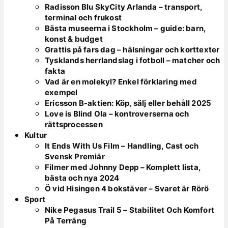
Radisson Blu SkyCity Arlanda – transport,
terminal och frukost
Bästa museerna i Stockholm – guide: barn,
konst & budget
Grattis på fars dag – hälsningar och korttexter
Tysklands herrlandslag i fotboll – matcher och
fakta
Vad är en molekyl? Enkel förklaring med
exempel
Ericsson B-aktien: Köp, sälj eller behåll 2025
Love is Blind Ola – kontroverserna och
rättsprocessen
Kultur
It Ends With Us Film – Handling, Cast och
Svensk Premiär
Filmer med Johnny Depp – Komplett lista,
bästa och nya 2024
Ö vid Hisingen 4 bokstäver – Svaret är Rörö
Sport
Nike Pegasus Trail 5 – Stabilitet Och Komfort
På Terräng