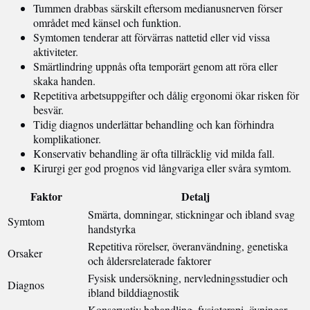
Tummen drabbas särskilt eftersom medianusnerven förser
området med känsel och funktion.
Symtomen tenderar att förvärras nattetid eller vid vissa
aktiviteter.
Smärtlindring uppnås ofta temporärt genom att röra eller
skaka handen.
Repetitiva arbetsuppgifter och dålig ergonomi ökar risken för
besvär.
Tidig diagnos underlättar behandling och kan förhindra
komplikationer.
Konservativ behandling är ofta tillräcklig vid milda fall.
Kirurgi ger god prognos vid långvariga eller svåra symtom.
Faktor
Detalj
Smärta, domningar, stickningar och ibland svag
Symtom
handstyrka
Repetitiva rörelser, överanvändning, genetiska
Orsaker
och åldersrelaterade faktorer
Fysisk undersökning, nervledningsstudier och
Diagnos
ibland bilddiagnostik
Konservativ behandling, fysioterapi, övningar