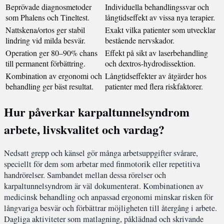
Beprövade diagnosmetoder
Individuella behandlingssvar och
som Phalens och Tineltest.
långtidseffekt av vissa nya terapier.
Nattskena/ortos ger stabil
Exakt vilka patienter som utvecklar
lindring vid milda besvär.
bestående nervskador.
Operation ger 80–90% chans
Effekt på sikt av laserbehandling
till permanent förbättring.
och dextros-hydrodissektion.
Kombination av ergonomi och
Långtidseffekter av åtgärder hos
behandling ger bäst resultat.
patienter med flera riskfaktorer.
Hur påverkar karpaltunnelsyndrom
arbete, livskvalitet och vardag?
Nedsatt grepp och känsel gör många arbetsuppgifter svårare,
speciellt för dem som arbetar med finmotorik eller repetitiva
handrörelser. Sambandet mellan dessa rörelser och
karpaltunnelsyndrom är väl dokumenterat. Kombinationen av
medicinsk behandling och anpassad ergonomi minskar risken för
långvariga besvär och förbättrar möjligheten till återgång i arbete.
Dagliga aktiviteter som matlagning, påklädnad och skrivande