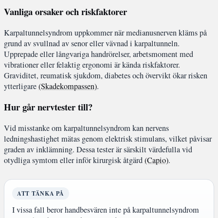
Vanliga orsaker och riskfaktorer
Karpaltunnelsyndrom uppkommer när medianusnerven kläms på
grund av svullnad av senor eller vävnad i karpaltunneln.
Upprepade eller långvariga handrörelser, arbetsmoment med
vibrationer eller felaktig ergonomi är kända riskfaktorer.
Graviditet, reumatisk sjukdom, diabetes och övervikt ökar risken
ytterligare
(Skadekompassen)
.
Hur går nervtester till?
Vid misstanke om karpaltunnelsyndrom kan nervens
ledningshastighet mätas genom elektrisk stimulans, vilket påvisar
graden av inklämning. Dessa tester är särskilt värdefulla vid
otydliga symtom eller inför kirurgisk åtgärd
(Capio)
.
ATT TÄNKA PÅ
I vissa fall beror handbesvären inte på karpaltunnelsyndrom