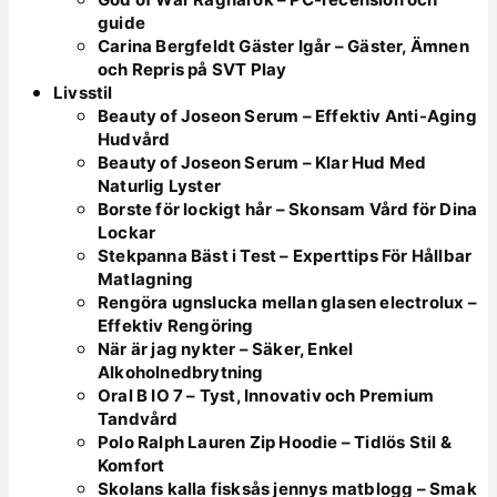
guide
Carina Bergfeldt Gäster Igår – Gäster, Ämnen
och Repris på SVT Play
Livsstil
Beauty of Joseon Serum – Effektiv Anti-Aging
Hudvård
Beauty of Joseon Serum – Klar Hud Med
Naturlig Lyster
Borste för lockigt hår – Skonsam Vård för Dina
Lockar
Stekpanna Bäst i Test – Experttips För Hållbar
Matlagning
Rengöra ugnslucka mellan glasen electrolux –
Effektiv Rengöring
När är jag nykter – Säker, Enkel
Alkoholnedbrytning
Oral B IO 7 – Tyst, Innovativ och Premium
Tandvård
Polo Ralph Lauren Zip Hoodie – Tidlös Stil &
Komfort
Skolans kalla fisksås jennys matblogg – Smak