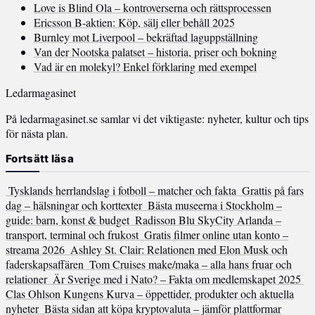
Love is Blind Ola – kontroverserna och rättsprocessen
Ericsson B-aktien: Köp, sälj eller behåll 2025
Burnley mot Liverpool – bekräftad laguppställning
Van der Nootska palatset – historia, priser och bokning
Vad är en molekyl? Enkel förklaring med exempel
Ledarmagasinet
På ledarmagasinet.se samlar vi det viktigaste: nyheter, kultur och tips
för nästa plan.
Fortsätt läsa
Tysklands herrlandslag i fotboll – matcher och fakta
Grattis på fars
dag – hälsningar och korttexter
Bästa museerna i Stockholm –
guide: barn, konst & budget
Radisson Blu SkyCity Arlanda –
transport, terminal och frukost
Gratis filmer online utan konto –
streama 2026
Ashley St. Clair: Relationen med Elon Musk och
faderskapsaffären
Tom Cruises make/maka – alla hans fruar och
relationer
Är Sverige med i Nato? – Fakta om medlemskapet 2025
Clas Ohlson Kungens Kurva – öppettider, produkter och aktuella
nyheter
Bästa sidan att köpa kryptovaluta – jämför plattformar