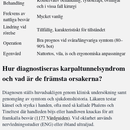
Behandling
och i vissa fall kirurgi
Frekvens av
Mycket vanlig
nattliga besvär
Lindring vid
Tillfällig, karakteristiskt för tillståndet
rörelse
Bra prognos vid svåra/långvariga symtom (80–
Operation
90% bot)
Egenvård
Nattortos, vila, is och ergonomiska anpassningar
Hur diagnostiseras karpaltunnelsyndrom
och vad är de främsta orsakerna?
Diagnosen ställs huvudsakligen genom klinisk undersökning samt
genomgång av symtom och sjukdomshistoria. Läkaren testar
känsel och styrka i handen, ofta med så kallade Phalens och
Tineltest där handleden böjs eller handloven knackas för att
framkalla besvär
(1177 Vårdguiden)
. Vid oklarhet används
nervledningsstudier (ENG) eller ibland ultraljud.