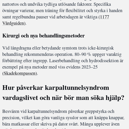
nattortos och undvika tydliga utlösande faktorer. Specifika
övningar varierar, men träning för flexibilitet och styrka i handen
samt regelbundna pauser vid arbetsdagen är viktiga
(1177
Vårdguiden)
.
Kirurgi och nya behandlingsmetoder
Vid långdragna eller betydande symtom trots icke-kirurgisk
behandling rekommenderas operation. 80–90 % uppger varaktig
förbättring efter ingrepp. Laserbehandling och hydrodissektion är
exempel på nya metoder med viss evidens 2023–25
(Skadekompassen)
.
Hur påverkar karpaltunnelsyndrom
vardagslivet och när bör man söka hjälp?
Besvären vid karpaltunnelsyndrom påverkar greppstyrka och
precision, vilket kan göra vanliga sysslor som att knäppa knappar,
bära matkassar eller skriva på dator svårt. Många upplever även