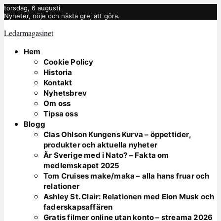
torsdag, 6 augusti
Nyheter, nöje och nästa grej att göra.
Ledarmagasinet
Hem
Cookie Policy
Historia
Kontakt
Nyhetsbrev
Om oss
Tipsa oss
Blogg
Clas Ohlson Kungens Kurva – öppettider,
produkter och aktuella nyheter
Är Sverige med i Nato? – Fakta om
medlemskapet 2025
Tom Cruises make/maka – alla hans fruar och
relationer
Ashley St. Clair: Relationen med Elon Musk och
faderskapsaffären
Gratis filmer online utan konto – streama 2026