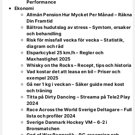
Performance
Ekonomi
Allmän Pension Hur Mycket Per Månad – Räkna
Din Framtid
Bältros hudutslag av stress – Symtom, orsaker
och behandling
Risk för missfall vecka för vecka – Statistik,
diagram och råd
Elsparkcykel 25 km/h – Regler och
Maxhastighet 2025
Whisky on the Rocks – Recept, tips och historia
Vad kostar det att leasa en bil – Priser och
exempel 2025
Gå ner 1 kg i veckan – Säker guide med kost
och träning
Titta på Dirty Dancing – Streama på Tele2 Play
2024
Race Across the World Sverige Deltagare – Full
lista och profiler 2024
Sverige Danmark Hockey VM – 6-2 i
Bronsmatchen
God of War Ragnarök – PC-recension och