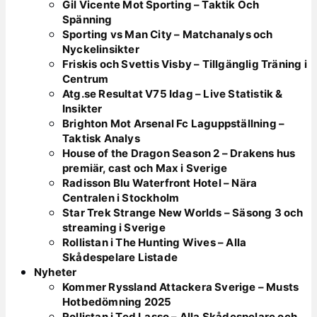
Gil Vicente Mot Sporting – Taktik Och
Spänning
Sporting vs Man City – Matchanalys och
Nyckelinsikter
Friskis och Svettis Visby – Tillgänglig Träning i
Centrum
Atg.se Resultat V75 Idag – Live Statistik &
Insikter
Brighton Mot Arsenal Fc Laguppställning –
Taktisk Analys
House of the Dragon Season 2 – Drakens hus
premiär, cast och Max i Sverige
Radisson Blu Waterfront Hotel – Nära
Centralen i Stockholm
Star Trek Strange New Worlds – Säsong 3 och
streaming i Sverige
Rollistan i The Hunting Wives – Alla
Skådespelare Listade
Nyheter
Kommer Ryssland Attackera Sverige – Musts
Hotbedömning 2025
Rollistan i Ted Lasso – Alla Skådespelare och