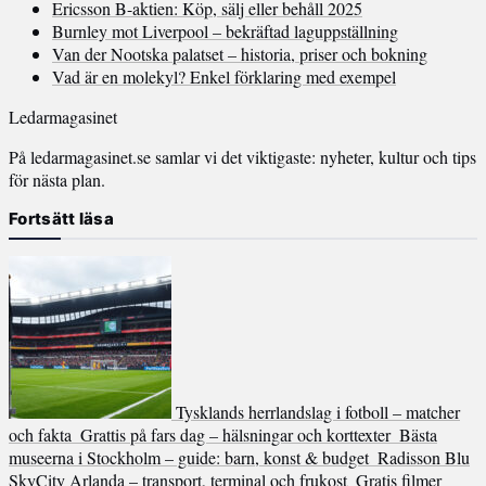
Ericsson B-aktien: Köp, sälj eller behåll 2025
Burnley mot Liverpool – bekräftad laguppställning
Van der Nootska palatset – historia, priser och bokning
Vad är en molekyl? Enkel förklaring med exempel
Ledarmagasinet
På ledarmagasinet.se samlar vi det viktigaste: nyheter, kultur och tips
för nästa plan.
Fortsätt läsa
Tysklands herrlandslag i fotboll – matcher
och fakta
Grattis på fars dag – hälsningar och korttexter
Bästa
museerna i Stockholm – guide: barn, konst & budget
Radisson Blu
SkyCity Arlanda – transport, terminal och frukost
Gratis filmer