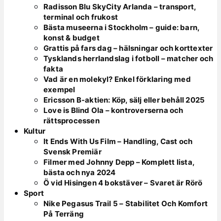
Radisson Blu SkyCity Arlanda – transport,
terminal och frukost
Bästa museerna i Stockholm – guide: barn,
konst & budget
Grattis på fars dag – hälsningar och korttexter
Tysklands herrlandslag i fotboll – matcher och
fakta
Vad är en molekyl? Enkel förklaring med
exempel
Ericsson B-aktien: Köp, sälj eller behåll 2025
Love is Blind Ola – kontroverserna och
rättsprocessen
Kultur
It Ends With Us Film – Handling, Cast och
Svensk Premiär
Filmer med Johnny Depp – Komplett lista,
bästa och nya 2024
Ö vid Hisingen 4 bokstäver – Svaret är Rörö
Sport
Nike Pegasus Trail 5 – Stabilitet Och Komfort
På Terräng