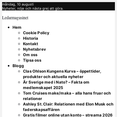
måndag, 10 augusti
Nyheter, nöje och nästa grej att göra.
Ledarmagasinet
Hem
Cookie Policy
Historia
Kontakt
Nyhetsbrev
Om oss
Tipsa oss
Blogg
Clas Ohlson Kungens Kurva – öppettider,
produkter och aktuella nyheter
Är Sverige med i Nato? – Fakta om
medlemskapet 2025
Tom Cruises make/maka – alla hans fruar och
relationer
Ashley St. Clair: Relationen med Elon Musk och
faderskapsaffären
Gratis filmer online utan konto – streama 2026