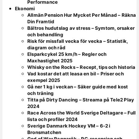
Performance
Ekonomi
Allmän Pension Hur Mycket Per Månad – Räkna
Din Framtid
Bältros hudutslag av stress – Symtom, orsaker
och behandling
Risk för missfall vecka för vecka – Statistik,
diagram och råd
Elsparkcykel 25 km/h – Regler och
Maxhastighet 2025
Whisky on the Rocks – Recept, tips och historia
Vad kostar det att leasa en bil – Priser och
exempel 2025
Gå ner 1 kg i veckan – Säker guide med kost
och träning
Titta på Dirty Dancing – Streama på Tele2 Play
2024
Race Across the World Sverige Deltagare – Full
lista och profiler 2024
Sverige Danmark Hockey VM – 6-2 i
Bronsmatchen
God of War Ragnarök – PC-recension och