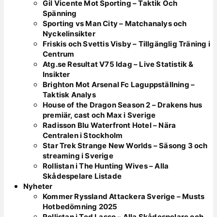
Gil Vicente Mot Sporting – Taktik Och
Spänning
Sporting vs Man City – Matchanalys och
Nyckelinsikter
Friskis och Svettis Visby – Tillgänglig Träning i
Centrum
Atg.se Resultat V75 Idag – Live Statistik &
Insikter
Brighton Mot Arsenal Fc Laguppställning –
Taktisk Analys
House of the Dragon Season 2 – Drakens hus
premiär, cast och Max i Sverige
Radisson Blu Waterfront Hotel – Nära
Centralen i Stockholm
Star Trek Strange New Worlds – Säsong 3 och
streaming i Sverige
Rollistan i The Hunting Wives – Alla
Skådespelare Listade
Nyheter
Kommer Ryssland Attackera Sverige – Musts
Hotbedömning 2025
Rollistan i Ted Lasso – Alla Skådespelare och