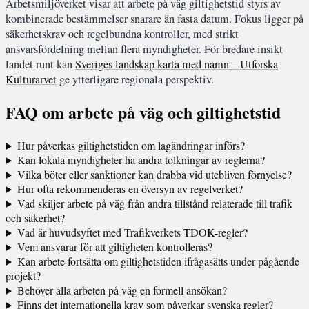
Arbetsmiljöverket visar att arbete på väg giltighetstid styrs av
kombinerade bestämmelser snarare än fasta datum. Fokus ligger på
säkerhetskrav och regelbundna kontroller, med strikt
ansvarsfördelning mellan flera myndigheter. För bredare insikt
landet runt kan
Sveriges landskap karta med namn – Utforska
Kulturarvet
ge ytterligare regionala perspektiv.
FAQ om arbete på väg och giltighetstid
Hur påverkas giltighetstiden om lagändringar införs?
Kan lokala myndigheter ha andra tolkningar av reglerna?
Vilka böter eller sanktioner kan drabba vid utebliven förnyelse?
Hur ofta rekommenderas en översyn av regelverket?
Vad skiljer arbete på väg från andra tillstånd relaterade till trafik
och säkerhet?
Vad är huvudsyftet med Trafikverkets TDOK-regler?
Vem ansvarar för att giltigheten kontrolleras?
Kan arbete fortsätta om giltighetstiden ifrågasätts under pågående
projekt?
Behöver alla arbeten på väg en formell ansökan?
Finns det internationella krav som påverkar svenska regler?