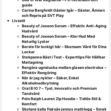
guide
Carina Bergfeldt Gäster Igår – Gäster, Ämnen
och Repris på SVT Play
Livsstil
Beauty of Joseon Serum – Effektiv Anti-Aging
Hudvård
Beauty of Joseon Serum – Klar Hud Med
Naturlig Lyster
Borste för lockigt hår – Skonsam Vård för Dina
Lockar
Stekpanna Bäst i Test – Experttips För Hållbar
Matlagning
Rengöra ugnslucka mellan glasen electrolux –
Effektiv Rengöring
När är jag nykter – Säker, Enkel
Alkoholnedbrytning
Oral B IO 7 – Tyst, Innovativ och Premium
Tandvård
Polo Ralph Lauren Zip Hoodie – Tidlös Stil &
Komfort
Skolans kalla fisksås jennys matblogg – Smak