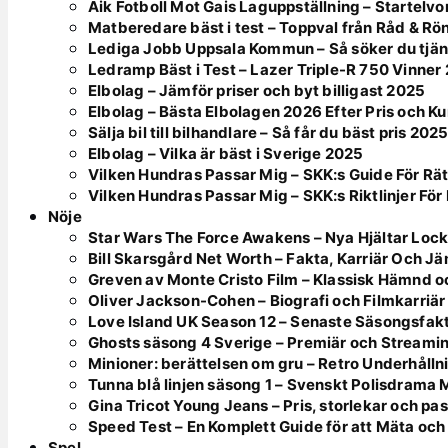
Aik Fotboll Mot Gais Laguppställning – Startelvo
Matberedare bäst i test – Toppval från Råd & Rö
Lediga Jobb Uppsala Kommun – Så söker du tjän
Ledramp Bäst i Test – Lazer Triple-R 750 Vinner
Elbolag – Jämför priser och byt billigast 2025
Elbolag – Bästa Elbolagen 2026 Efter Pris och K
Sälja bil till bilhandlare – Så får du bäst pris 202
Elbolag – Vilka är bäst i Sverige 2025
Vilken Hundras Passar Mig – SKK:s Guide För Rät
Vilken Hundras Passar Mig – SKK:s Riktlinjer För 
Nöje
Star Wars The Force Awakens – Nya Hjältar Lock
Bill Skarsgård Net Worth – Fakta, Karriär Och J
Greven av Monte Cristo Film – Klassisk Hämnd o
Oliver Jackson-Cohen – Biografi och Filmkarriär
Love Island UK Season 12 – Senaste Säsongsfak
Ghosts säsong 4 Sverige – Premiär och Streami
Minioner: berättelsen om gru – Retro Underhålln
Tunna blå linjen säsong 1 – Svenskt Polisdrama
Gina Tricot Young Jeans – Pris, storlekar och pa
Speed Test – En Komplett Guide för att Mäta och
Spel