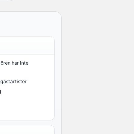
gören har inte
 gästartister
d