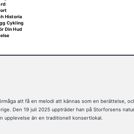
ård
fort
h Historia
ygg Cykling
ör Din Hud
velse
örmåga att få en melodi att kännas som en berättelse, oc
verige. Den 19 juli 2025 uppträder han på Storforsens natu
 upplevelse än en traditionell konsertlokal.