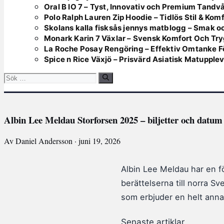
Oral B IO 7 – Tyst, Innovativ och Premium Tandv
Polo Ralph Lauren Zip Hoodie – Tidlös Stil & Kom
Skolans kalla fisksås jennys matblogg – Smak oc
Monark Karin 7 Växlar – Svensk Komfort Och Tr
La Roche Posay Rengöring – Effektiv Omtanke F
Spice n Rice Växjö – Prisvärd Asiatisk Matupple
Sök
efter:
Albin Lee Meldau Storforsen 2025 – biljetter och datum
Av Daniel Andersson · juni 19, 2026
Albin Lee Meldau har en f
berättelserna till norra S
som erbjuder en helt annan
Senaste artiklar