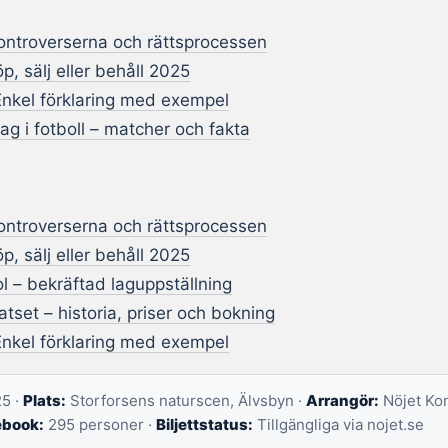
kontroverserna och rättsprocessen
p, sälj eller behåll 2025
Enkel förklaring med exempel
ag i fotboll – matcher och fakta
kontroverserna och rättsprocessen
p, sälj eller behåll 2025
l – bekräftad laguppställning
tset – historia, priser och bokning
Enkel förklaring med exempel
25 ·
Plats:
Storforsens naturscen, Älvsbyn ·
Arrangör:
Nöjet Ko
ebook:
295 personer ·
Biljettstatus:
Tillgängliga via nojet.se