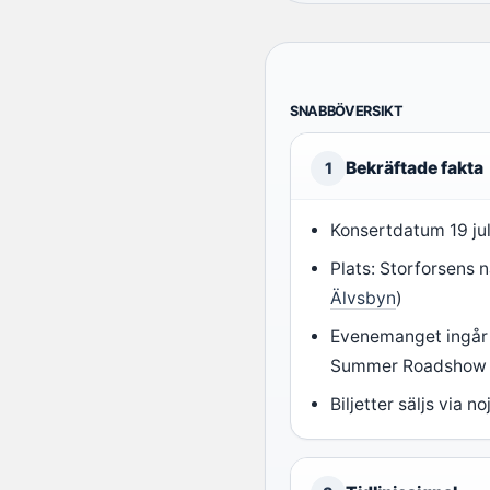
SNABBÖVERSIKT
Bekräftade fakta
1
Konsertdatum 19 jul
Plats: Storforsens 
Älvsbyn
)
Evenemanget ingår 
Summer Roadshow 
Biljetter säljs via no