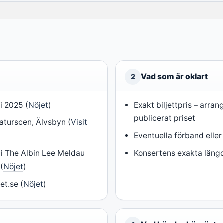
Vad som är oklart
2
i 2025 (
Nöjet
)
Exakt biljettpris – arran
publicerat priset
naturscen, Älvsbyn (
Visit
Eventuella förband eller
i The Albin Lee Meldau
Konsertens exakta läng
(
Nöjet
)
jet.se (
Nöjet
)