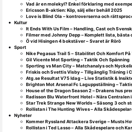
Vad är en molekyl? Enkel förklaring med exempe
Ericsson B-aktien: Köp, sälj eller behåll 2025
Love is Blind Ola – kontroverserna och rättspro
Kultur
It Ends With Us Film – Handling, Cast och Svens
Filmer med Johnny Depp – Komplett lista, bästa
Ö vid Hisingen 4 bokstäver – Svaret är Rörö
Sport
Nike Pegasus Trail 5 – Stabilitet Och Komfort På
Gil Vicente Mot Sporting – Taktik Och Spänning
Sporting vs Man City – Matchanalys och Nyckeli
Friskis och Svettis Visby – Tillgänglig Träning i
Atg.se Resultat V75 Idag – Live Statistik & Insikt
Brighton Mot Arsenal Fc Laguppställning – Takti
House of the Dragon Season 2 – Drakens hus prem
Radisson Blu Waterfront Hotel – Nära Centralen 
Star Trek Strange New Worlds – Säsong 3 och st
Rollistan i The Hunting Wives – Alla Skådespelar
Nyheter
Kommer Ryssland Attackera Sverige – Musts H
Rollistan i Ted Lasso – Alla Skådespelare och Ka