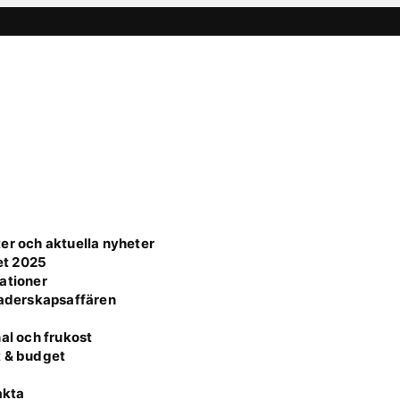
er och aktuella nyheter
et 2025
ationer
faderskapsaffären
al och frukost
t & budget
akta