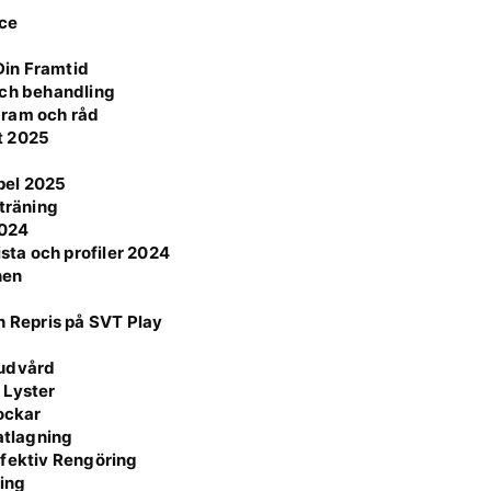
nce
Din Framtid
och behandling
agram och råd
t 2025
mpel 2025
 träning
2024
ista och profiler 2024
hen
h Repris på SVT Play
Hudvård
 Lyster
Lockar
atlagning
ffektiv Rengöring
ning