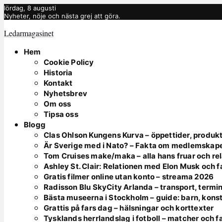
lördag, 8 augusti
Nyheter, nöje och nästa grej att göra.
Ledarmagasinet
Hem
Cookie Policy
Historia
Kontakt
Nyhetsbrev
Om oss
Tipsa oss
Blogg
Clas Ohlson Kungens Kurva – öppettider, produkt
Är Sverige med i Nato? – Fakta om medlemskap
Tom Cruises make/maka – alla hans fruar och rel
Ashley St. Clair: Relationen med Elon Musk och 
Gratis filmer online utan konto – streama 2026
Radisson Blu SkyCity Arlanda – transport, termin
Bästa museerna i Stockholm – guide: barn, kons
Grattis på fars dag – hälsningar och korttexter
Tysklands herrlandslag i fotboll – matcher och f