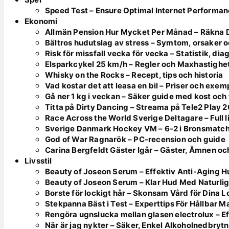
Speed Test – Ensure Optimal Internet Performa
Ekonomi
Allmän Pension Hur Mycket Per Månad – Räkna 
Bältros hudutslag av stress – Symtom, orsaker 
Risk för missfall vecka för vecka – Statistik, di
Elsparkcykel 25 km/h – Regler och Maxhastighe
Whisky on the Rocks – Recept, tips och historia
Vad kostar det att leasa en bil – Priser och exe
Gå ner 1 kg i veckan – Säker guide med kost och
Titta på Dirty Dancing – Streama på Tele2 Play 
Race Across the World Sverige Deltagare – Full l
Sverige Danmark Hockey VM – 6-2 i Bronsmatc
God of War Ragnarök – PC-recension och guide
Carina Bergfeldt Gäster Igår – Gäster, Ämnen oc
Livsstil
Beauty of Joseon Serum – Effektiv Anti-Aging 
Beauty of Joseon Serum – Klar Hud Med Naturlig
Borste för lockigt hår – Skonsam Vård för Dina 
Stekpanna Bäst i Test – Experttips För Hållbar M
Rengöra ugnslucka mellan glasen electrolux – E
När är jag nykter – Säker, Enkel Alkoholnedbryt