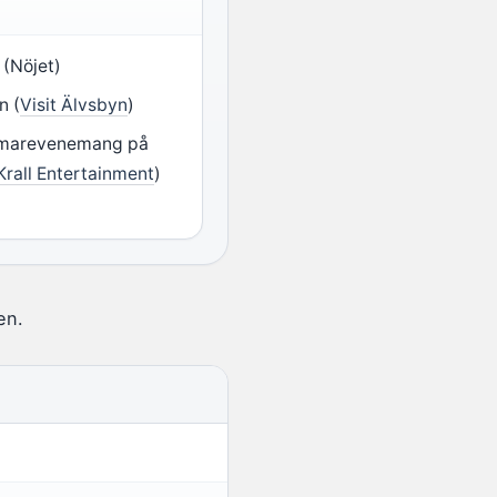
e (Nöjet)
n (
Visit Älvsbyn
)
sommarevenemang på
Krall Entertainment
)
en.