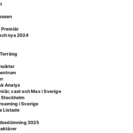
l
cessen
k Premiär
 och nya 2024
 Terräng
nsikter
 Centrum
er
sk Analys
iär, cast och Max i Sverige
i Stockholm
reaming i Sverige
e Listade
otbedömning 2025
raktärer