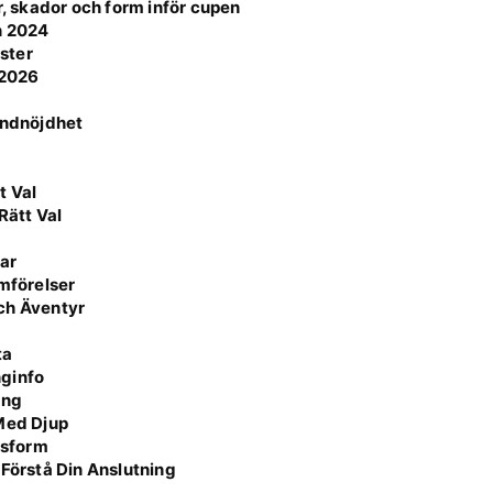
r, skador och form inför cupen
n 2024
ster
 2026
undnöjdhet
5
t Val
Rätt Val
ar
ämförelser
ch Äventyr
ta
nginfo
ing
 Med Djup
ssform
 Förstå Din Anslutning