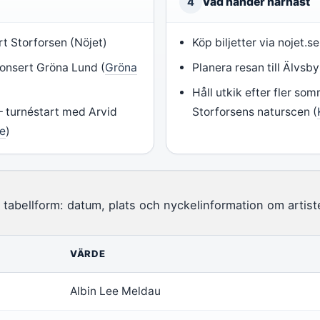
Vad händer härnäst
4
rt Storforsen (Nöjet)
Köp biljetter via nojet.s
konsert Gröna Lund (
Gröna
Planera resan till Älvsby
Håll utkik efter fler 
 turnéstart med Arvid
Storforsens naturscen (
ve
)
 i tabellform: datum, plats och nyckelinformation om artist
VÄRDE
Albin Lee Meldau