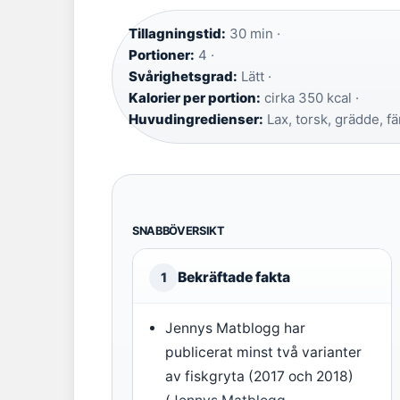
Tillagningstid:
30 min ·
Portioner:
4 ·
Svårighetsgrad:
Lätt ·
Kalorier per portion:
cirka 350 kcal ·
Huvudingredienser:
Lax, torsk, grädde, fä
SNABBÖVERSIKT
Bekräftade fakta
1
Jennys Matblogg har
publicerat minst två varianter
av fiskgryta (2017 och 2018)