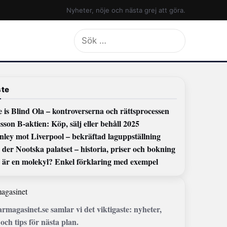
Nyheter, nöje och nästa grej att göra.
Sök
efter:
te
 is Blind Ola – kontroverserna och rättsprocessen
sson B-aktien: Köp, sälj eller behåll 2025
nley mot Liverpool – bekräftad laguppställning
der Nootska palatset – historia, priser och bokning
 är en molekyl? Enkel förklaring med exempel
agasinet
armagasinet.se samlar vi det viktigaste: nyheter,
och tips för nästa plan.