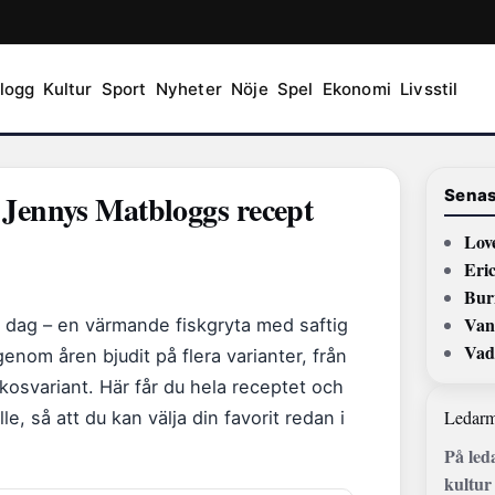
logg
Kultur
Sport
Nyheter
Nöje
Spel
Ekonomi
Livsstil
Senas
 Jennys Matbloggs recept
Love
Eric
Bur
Van 
g dag – en värmande fiskgryta med saftig
Vad
enom åren bjudit på flera varianter, från
okosvariant. Här får du hela receptet och
Ledarm
le, så att du kan välja din favorit redan i
På led
kultur 