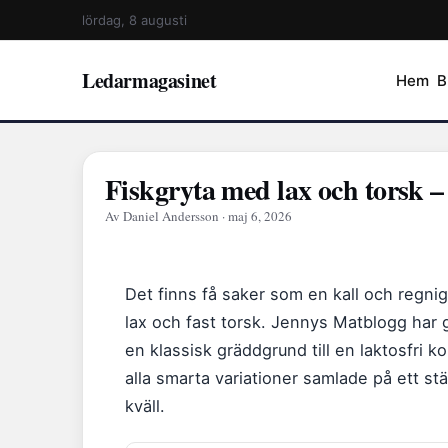
lördag, 8 augusti
Ledarmagasinet
Hem
B
Fiskgryta med lax och torsk –
Av Daniel Andersson · maj 6, 2026
Det finns få saker som en kall och regni
lax och fast torsk. Jennys Matblogg har g
en klassisk gräddgrund till en laktosfri k
alla smarta variationer samlade på ett stäl
kväll.