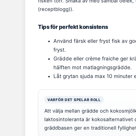
fisken torr. Smaka av med sambal oelek,
(receptblogg)).
Tips för perfekt konsistens
Använd färsk eller fryst fisk av go
fryst.
Grädde eller crème fraiche ger krä
hälften mot matlagningsgrädde.
Låt grytan sjuda max 10 minuter eft
VARFÖR DET SPELAR ROLL
Att välja mellan grädde och kokosmjöl
laktosintoleranta är kokosalternative
gräddbasen ger en traditionell fylligh