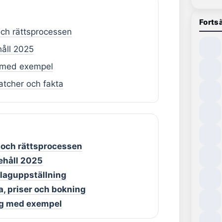
Fortsä
och rättsprocessen
håll 2025
g med exempel
atcher och fakta
a och rättsprocessen
behåll 2025
 laguppställning
a, priser och bokning
ing med exempel