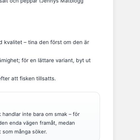
 salt och peppar (Jennys Matblogg
d kvalitet – tina den först om den är
mighet; för en lättare variant, byt ut
er att fisken tillsatts.
k handlar inte bara om smak – för
t den enda vägen framåt, medan
et som många söker.