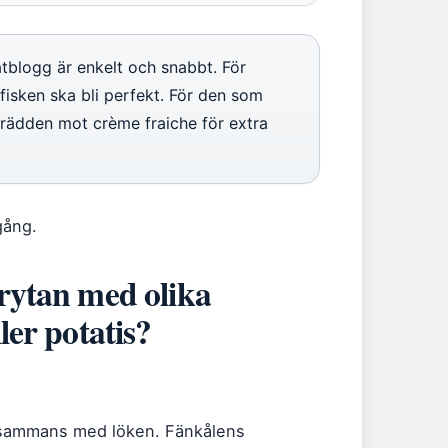
blogg är enkelt och snabbt. För
fisken ska bli perfekt. För den som
grädden mot crème fraiche för extra
gång.
rytan med olika
ler potatis?
illsammans med löken. Fänkålens