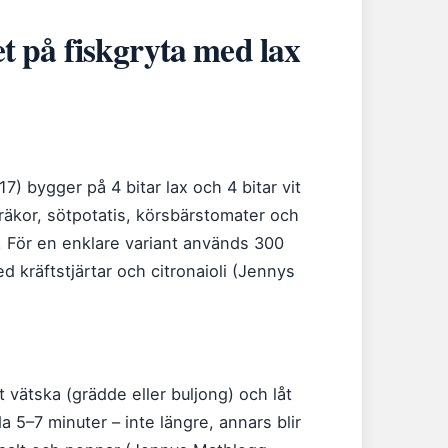
et på fiskgryta med lax
) bygger på 4 bitar lax och 4 bitar vit
räkor, sötpotatis, körsbärstomater och
 För en enklare variant används 300
d kräftstjärtar och citronaioli (Jennys
ätt vätska (grädde eller buljong) och låt
da 5–7 minuter – inte längre, annars blir