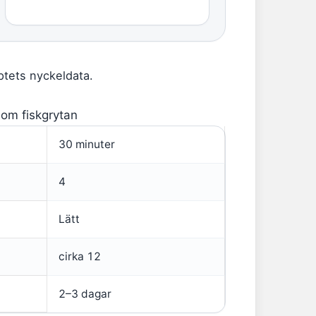
tets nyckeldata.
om fiskgrytan
30 minuter
4
Lätt
cirka 12
2–3 dagar