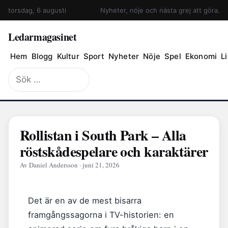
torsdag, 6 augusti
Nyheter, nöje och nästa grej att göra.
Ledarmagasinet
Hem
Blogg
Kultur
Sport
Nyheter
Nöje
Spel
Ekonomi
Li
Sök
efter:
Rollistan i South Park – Alla
röstskådespelare och karaktärer
Av Daniel Andersson · juni 21, 2026
Det är en av de mest bisarra
framgångssagorna i TV-historien: en