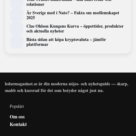
relationer
Är Sverige med i Nato? – Fakta om medlemskapet
2025
Clas Ohlson Kungens Kurva – öppettider, produkter
och aktuella nyheter
Bästa sidan att köpa kryptovaluta – jämför
plattformar
ledarmagasinet.se är din moderna nöjes- och nyhetsguide — skarp,
snabb och kurerad för det som betyder något just nu.
Populärt
Om oss
Kontakt