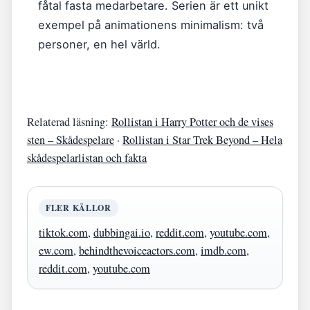
fåtal fasta medarbetare. Serien är ett unikt
exempel på animationens minimalism: två
personer, en hel värld.
Relaterad läsning:
Rollistan i Harry Potter och de vises
sten – Skådespelare
·
Rollistan i Star Trek Beyond – Hela
skådespelarlistan och fakta
FLER KÄLLOR
tiktok.com
,
dubbingai.io
,
reddit.com
,
youtube.com
,
ew.com
,
behindthevoiceactors.com
,
imdb.com
,
reddit.com
,
youtube.com
Ashley St.
Elbolag –
Kommer