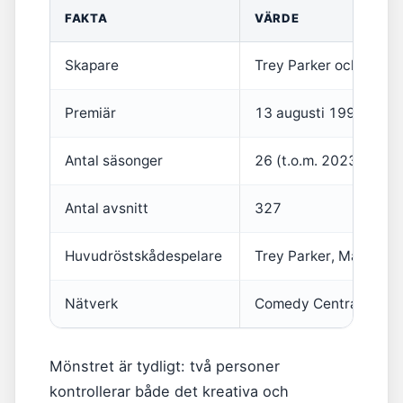
FAKTA
VÄRDE
Skapare
Trey Parker och Matt 
Premiär
13 augusti 1997
Antal säsonger
26 (t.o.m. 2023)
Antal avsnitt
327
Huvudröstskådespelare
Trey Parker, Matt Sto
Nätverk
Comedy Central (USA),
Mönstret är tydligt: två personer
kontrollerar både det kreativa och