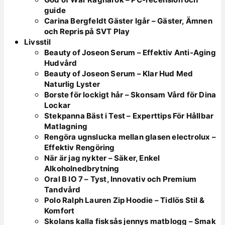
guide
Carina Bergfeldt Gäster Igår – Gäster, Ämnen
och Repris på SVT Play
Livsstil
Beauty of Joseon Serum – Effektiv Anti-Aging
Hudvård
Beauty of Joseon Serum – Klar Hud Med
Naturlig Lyster
Borste för lockigt hår – Skonsam Vård för Dina
Lockar
Stekpanna Bäst i Test – Experttips För Hållbar
Matlagning
Rengöra ugnslucka mellan glasen electrolux –
Effektiv Rengöring
När är jag nykter – Säker, Enkel
Alkoholnedbrytning
Oral B IO 7 – Tyst, Innovativ och Premium
Tandvård
Polo Ralph Lauren Zip Hoodie – Tidlös Stil &
Komfort
Skolans kalla fisksås jennys matblogg – Smak