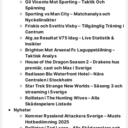
Gil Vicente Mot Sporting – Taktik Och
Spänning
Sporting vs Man City – Matchanalys och
Nyckelinsikter
Friskis och Svettis Visby – Tillgänglig Träning i
Centrum
Atg.se Resultat V75 Idag – Live Statistik &
Insikter
Brighton Mot Arsenal Fc Laguppställning –
Taktisk Analys
House of the Dragon Season 2 – Drakens hus
premiär, cast och Max i Sverige
Radisson Blu Waterfront Hotel – Nära
Centralen i Stockholm
Star Trek Strange New Worlds – Säsong 3 och
streaming i Sverige
Rollistan i The Hunting Wives – Alla
Skådespelare Listade
Nyheter
Kommer Ryssland Attackera Sverige – Musts
Hotbedömning 2025
Rollistan i Ted Lasso – Alla Skådespelare och