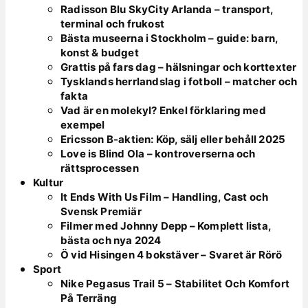
Radisson Blu SkyCity Arlanda – transport,
terminal och frukost
Bästa museerna i Stockholm – guide: barn,
konst & budget
Grattis på fars dag – hälsningar och korttexter
Tysklands herrlandslag i fotboll – matcher och
fakta
Vad är en molekyl? Enkel förklaring med
exempel
Ericsson B-aktien: Köp, sälj eller behåll 2025
Love is Blind Ola – kontroverserna och
rättsprocessen
Kultur
It Ends With Us Film – Handling, Cast och
Svensk Premiär
Filmer med Johnny Depp – Komplett lista,
bästa och nya 2024
Ö vid Hisingen 4 bokstäver – Svaret är Rörö
Sport
Nike Pegasus Trail 5 – Stabilitet Och Komfort
På Terräng