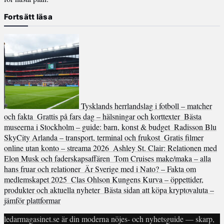
Fortsätt läsa
Tysklands herrlandslag i fotboll – matcher
och fakta
Grattis på fars dag – hälsningar och korttexter
Bästa
museerna i Stockholm – guide: barn, konst & budget
Radisson Blu
SkyCity Arlanda – transport, terminal och frukost
Gratis filmer
online utan konto – streama 2026
Ashley St. Clair: Relationen med
Elon Musk och faderskapsaffären
Tom Cruises make/maka – alla
hans fruar och relationer
Är Sverige med i Nato? – Fakta om
medlemskapet 2025
Clas Ohlson Kungens Kurva – öppettider,
produkter och aktuella nyheter
Bästa sidan att köpa kryptovaluta –
jämför plattformar
ledarmagasinet.se är din moderna nöjes- och nyhetsguide — skarp,