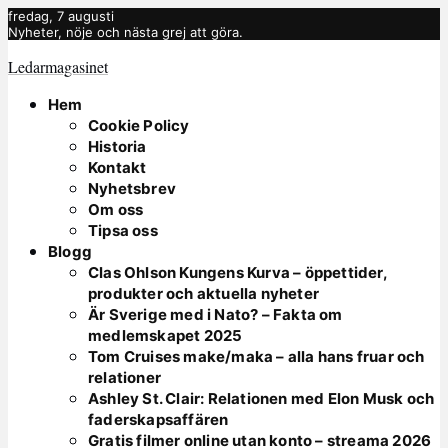
fredag, 7 augusti
Nyheter, nöje och nästa grej att göra.
Ledarmagasinet
Hem
Cookie Policy
Historia
Kontakt
Nyhetsbrev
Om oss
Tipsa oss
Blogg
Clas Ohlson Kungens Kurva – öppettider,
produkter och aktuella nyheter
Är Sverige med i Nato? – Fakta om
medlemskapet 2025
Tom Cruises make/maka – alla hans fruar och
relationer
Ashley St. Clair: Relationen med Elon Musk och
faderskapsaffären
Gratis filmer online utan konto – streama 2026