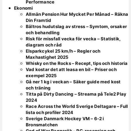
Performance
Ekonomi
Allmän Pension Hur Mycket Per Månad – Räkna
Din Framtid
Bältros hudutslag av stress – Symtom, orsaker
och behandling
Risk för missfall vecka för vecka – Statistik,
diagram och råd
Elsparkcykel 25 km/h – Regler och
Maxhastighet 2025
Whisky on the Rocks – Recept, tips och historia
Vad kostar det att leasa en bil – Priser och
exempel 2025
Gå ner 1 kg i veckan – Säker guide med kost
och träning
Titta på Dirty Dancing – Streama på Tele2 Play
2024
Race Across the World Sverige Deltagare – Full
lista och profiler 2024
Sverige Danmark Hockey VM – 6-2 i
Bronsmatchen
God of War Ragnarök – PC-recension och