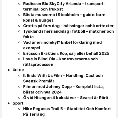
Radisson Blu SkyCity Arlanda – transport,
terminal och frukost
Bästa museerna i Stockholm – guide: barn,
konst & budget
Grattis på fars dag – hälsningar och korttexter
Tysklands herrlandslag i fotboll – matcher och
fakta
Vad är en molekyl? Enkel förklaring med
exempel
Ericsson B-aktien: Köp, sälj eller behåll 2025
Love is Blind Ola – kontroverserna och
rättsprocessen
Kultur
It Ends With Us Film – Handling, Cast och
Svensk Premiär
Filmer med Johnny Depp – Komplett lista,
bästa och nya 2024
Ö vid Hisingen 4 bokstäver – Svaret är Rörö
Sport
Nike Pegasus Trail 5 – Stabilitet Och Komfort
På Terräng