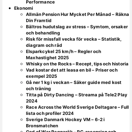
Performance
Ekonomi
Allmän Pension Hur Mycket Per Månad – Räkna
Din Framtid
Bältros hudutslag av stress – Symtom, orsaker
och behandling
Risk för missfall vecka för vecka – Statistik,
diagram och råd
Elsparkcykel 25 km/h – Regler och
Maxhastighet 2025
Whisky on the Rocks – Recept, tips och historia
Vad kostar det att leasa en bil – Priser och
exempel 2025
Gå ner 1 kg i veckan – Säker guide med kost
och träning
Titta på Dirty Dancing – Streama på Tele2 Play
2024
Race Across the World Sverige Deltagare – Full
lista och profiler 2024
Sverige Danmark Hockey VM – 6-2 i
Bronsmatchen
God of War Ragnarök – PC-recension och