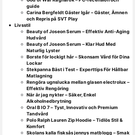
guide
Carina Bergfeldt Gäster Igår – Gäster, Ämnen
och Repris på SVT Play
Livsstil
Beauty of Joseon Serum – Effektiv Anti-Aging
Hudvård
Beauty of Joseon Serum – Klar Hud Med
Naturlig Lyster
Borste för lockigt hår – Skonsam Vård för Dina
Lockar
Stekpanna Bäst i Test – Experttips För Hållbar
Matlagning
Rengöra ugnslucka mellan glasen electrolux –
Effektiv Rengöring
När är jag nykter – Säker, Enkel
Alkoholnedbrytning
Oral B IO 7 – Tyst, Innovativ och Premium
Tandvård
Polo Ralph Lauren Zip Hoodie – Tidlös Stil &
Komfort
Skolans kalla fisksås jennys matblogg – Smak