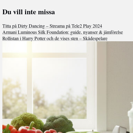
Du vill inte missa
Titta på Dirty Dancing – Streama på Tele2 Play 2024
Armani Luminous Silk Foundation: guide, nyanser & jämförelse
Rollistan i Harry Potter och de vises sten – Skådespelare