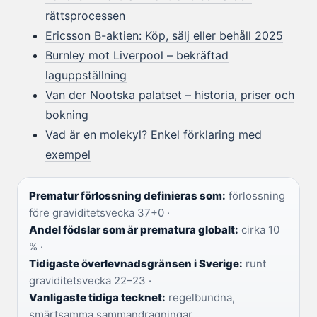
rättsprocessen
Ericsson B-aktien: Köp, sälj eller behåll 2025
Burnley mot Liverpool – bekräftad
laguppställning
Van der Nootska palatset – historia, priser och
bokning
Vad är en molekyl? Enkel förklaring med
exempel
Prematur förlossning definieras som:
förlossning
före graviditetsvecka 37+0 ·
Andel födslar som är prematura globalt:
cirka 10
% ·
Tidigaste överlevnadsgränsen i Sverige:
runt
graviditetsvecka 22–23 ·
Vanligaste tidiga tecknet:
regelbundna,
smärtsamma sammandragningar