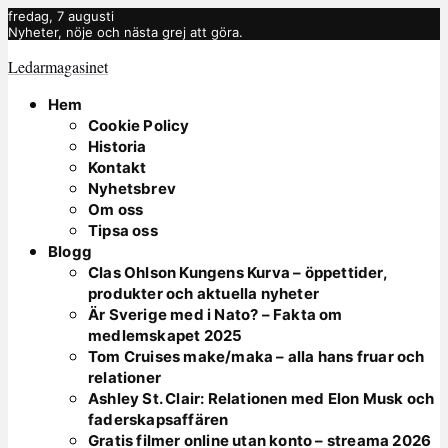
fredag, 7 augusti
Nyheter, nöje och nästa grej att göra.
Ledarmagasinet
Hem
Cookie Policy
Historia
Kontakt
Nyhetsbrev
Om oss
Tipsa oss
Blogg
Clas Ohlson Kungens Kurva – öppettider,
produkter och aktuella nyheter
Är Sverige med i Nato? – Fakta om
medlemskapet 2025
Tom Cruises make/maka – alla hans fruar och
relationer
Ashley St. Clair: Relationen med Elon Musk och
faderskapsaffären
Gratis filmer online utan konto – streama 2026