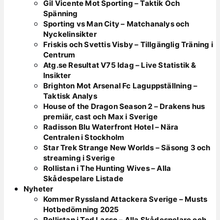
Gil Vicente Mot Sporting – Taktik Och
Spänning
Sporting vs Man City – Matchanalys och
Nyckelinsikter
Friskis och Svettis Visby – Tillgänglig Träning i
Centrum
Atg.se Resultat V75 Idag – Live Statistik &
Insikter
Brighton Mot Arsenal Fc Laguppställning –
Taktisk Analys
House of the Dragon Season 2 – Drakens hus
premiär, cast och Max i Sverige
Radisson Blu Waterfront Hotel – Nära
Centralen i Stockholm
Star Trek Strange New Worlds – Säsong 3 och
streaming i Sverige
Rollistan i The Hunting Wives – Alla
Skådespelare Listade
Nyheter
Kommer Ryssland Attackera Sverige – Musts
Hotbedömning 2025
Rollistan i Ted Lasso – Alla Skådespelare och