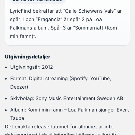
LyricFind bekräftar att ”Calle Schewens Vals” är
spår 1 och ”Fragancia” är spår 2 på Loa
Falkmans album. Spår 3 är ”Sommarnatt (Kom i
min famn)”.
Utgivningsdetaljer
Utgivningsår: 2012
Format: Digital streaming (Spotify, YouTube,
Deezer)
Skivbolag: Sony Music Entertainment Sweden AB
Album: Kom i min famn – Loa Falkman sjunger Evert
Taube
Det exakta releasedatumet för albumet är inte
dokumenterat i de tillgängliga källorna, vilket är