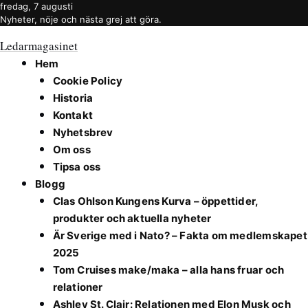
fredag, 7 augusti
Nyheter, nöje och nästa grej att göra.
Ledarmagasinet
Hem
Cookie Policy
Historia
Kontakt
Nyhetsbrev
Om oss
Tipsa oss
Blogg
Clas Ohlson Kungens Kurva – öppettider,
produkter och aktuella nyheter
Är Sverige med i Nato? – Fakta om medlemskapet
2025
Tom Cruises make/maka – alla hans fruar och
relationer
Ashley St. Clair: Relationen med Elon Musk och