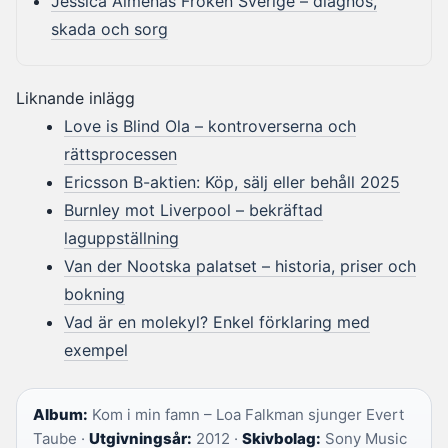
Jessica Almenäs Fröken Sverige – diagnos,
skada och sorg
Liknande inlägg
Love is Blind Ola – kontroverserna och
rättsprocessen
Ericsson B-aktien: Köp, sälj eller behåll 2025
Burnley mot Liverpool – bekräftad
laguppställning
Van der Nootska palatset – historia, priser och
bokning
Vad är en molekyl? Enkel förklaring med
exempel
Album:
Kom i min famn – Loa Falkman sjunger Evert
Taube ·
Utgivningsår:
2012 ·
Skivbolag:
Sony Music