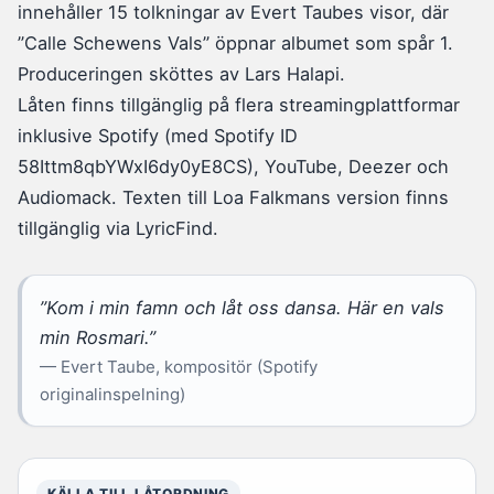
innehåller 15 tolkningar av Evert Taubes visor, där
”Calle Schewens Vals” öppnar albumet som spår 1.
Produceringen sköttes av Lars Halapi.
Låten finns tillgänglig på flera streamingplattformar
inklusive Spotify (med Spotify ID
58Ittm8qbYWxI6dy0yE8CS), YouTube, Deezer och
Audiomack. Texten till Loa Falkmans version finns
tillgänglig via LyricFind.
”Kom i min famn och låt oss dansa. Här en vals
min Rosmari.”
— Evert Taube, kompositör (Spotify
originalinspelning)
KÄLLA TILL LÅTORDNING