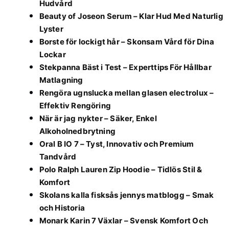
Hudvård
Beauty of Joseon Serum – Klar Hud Med Naturlig
Lyster
Borste för lockigt hår – Skonsam Vård för Dina
Lockar
Stekpanna Bäst i Test – Experttips För Hållbar
Matlagning
Rengöra ugnslucka mellan glasen electrolux –
Effektiv Rengöring
När är jag nykter – Säker, Enkel
Alkoholnedbrytning
Oral B IO 7 – Tyst, Innovativ och Premium
Tandvård
Polo Ralph Lauren Zip Hoodie – Tidlös Stil &
Komfort
Skolans kalla fisksås jennys matblogg – Smak
och Historia
Monark Karin 7 Växlar – Svensk Komfort Och