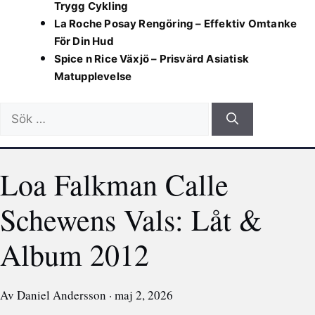
Trygg Cykling
La Roche Posay Rengöring – Effektiv Omtanke
För Din Hud
Spice n Rice Växjö – Prisvärd Asiatisk
Matupplevelse
Sök
efter:
Loa Falkman Calle
Schewens Vals: Låt &
Album 2012
Av Daniel Andersson · maj 2, 2026