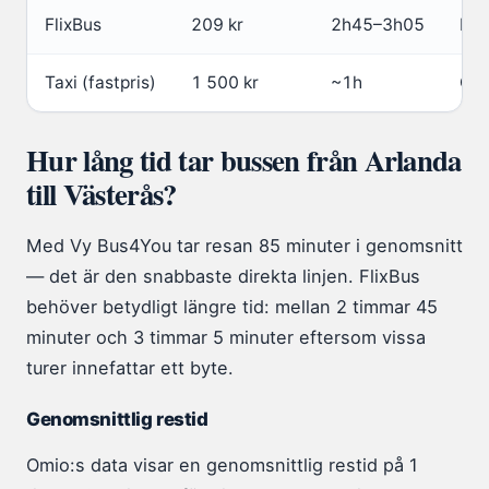
FlixBus
209 kr
2h45–3h05
Fli
Taxi (fastpris)
1 500 kr
~1h
Om
Hur lång tid tar bussen från Arlanda
till Västerås?
Med Vy Bus4You tar resan 85 minuter i genomsnitt
— det är den snabbaste direkta linjen. FlixBus
behöver betydligt längre tid: mellan 2 timmar 45
minuter och 3 timmar 5 minuter eftersom vissa
turer innefattar ett byte.
Genomsnittlig restid
Omio:s data visar en genomsnittlig restid på 1