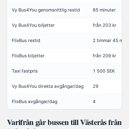
Vy Bus4You genomsnittlig restid
85 minuter
Vy Bus4You biljetter
från 203 kr
FlixBus restid
2 timmar 45 minu
FlixBus biljetter
från 209 kr
Taxi fastpris
1 500 SEK
Vy Bus4You direkta avgångar/dag
29
FlixBus avgångar/dag
4
Varifrån går bussen till Västerås från