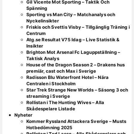
Gil Vicente Mot Sporting – Taktik Och
Spänning
Sporting vs Man City – Matchanalys och
Nyckelinsikter
Friskis och Svettis Visby – Tillgänglig Träning i
Centrum
Atg.se Resultat V75 Idag – Live Statistik &
Insikter
Brighton Mot Arsenal Fc Laguppställning –
Taktisk Analys
House of the Dragon Season 2 – Drakens hus
premiär, cast och Max i Sverige
Radisson Blu Waterfront Hotel – Nära
Centralen i Stockholm
Star Trek Strange New Worlds – Säsong 3 och
streaming i Sverige
Rollistan i The Hunting Wives – Alla
Skådespelare Listade
Nyheter
Kommer Ryssland Attackera Sverige – Musts
Hotbedömning 2025
Rollistan i Ted Lasso – Alla Skådespelare och