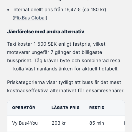
Internationellt pris från 16,47 € (ca 180 kr)
(
FlixBus Global
)
Jämförelse med andra alternativ
Taxi kostar 1 500 SEK enligt fastpris, vilket
motsvarar ungefär 7 gånger det billigaste
busspriset. Tåg kräver byte och kombinerad resa
— kolla Västmanlandslänken för aktuell tidtabell.
Priskategorierna visar tydligt att buss är det mest
kostnadseffektiva alternativet för ensamresenärer.
OPERATÖR
LÄGSTA PRIS
RESTID
Vy Bus4You
203 kr
85 min
Bu