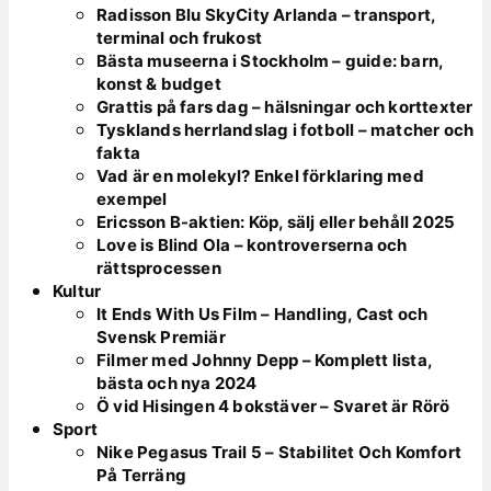
Radisson Blu SkyCity Arlanda – transport,
terminal och frukost
Bästa museerna i Stockholm – guide: barn,
konst & budget
Grattis på fars dag – hälsningar och korttexter
Tysklands herrlandslag i fotboll – matcher och
fakta
Vad är en molekyl? Enkel förklaring med
exempel
Ericsson B-aktien: Köp, sälj eller behåll 2025
Love is Blind Ola – kontroverserna och
rättsprocessen
Kultur
It Ends With Us Film – Handling, Cast och
Svensk Premiär
Filmer med Johnny Depp – Komplett lista,
bästa och nya 2024
Ö vid Hisingen 4 bokstäver – Svaret är Rörö
Sport
Nike Pegasus Trail 5 – Stabilitet Och Komfort
På Terräng