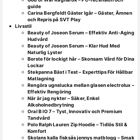
guide
Carina Bergfeldt Gäster Igår – Gäster, Ämnen
och Repris på SVT Play
Livsstil
Beauty of Joseon Serum – Effektiv Anti-Aging
Hudvård
Beauty of Joseon Serum – Klar Hud Med
Naturlig Lyster
Borste för lockigt hår – Skonsam Vård för Dina
Lockar
Stekpanna Bäst i Test – Experttips För Hållbar
Matlagning
Rengöra ugnslucka mellan glasen electrolux –
Effektiv Rengöring
När är jag nykter – Säker, Enkel
Alkoholnedbrytning
Oral B IO 7 – Tyst, Innovativ och Premium
Tandvård
Polo Ralph Lauren Zip Hoodie – Tidlös Stil &
Komfort
Skolans kalla fisksås jennys matblogg – Smak