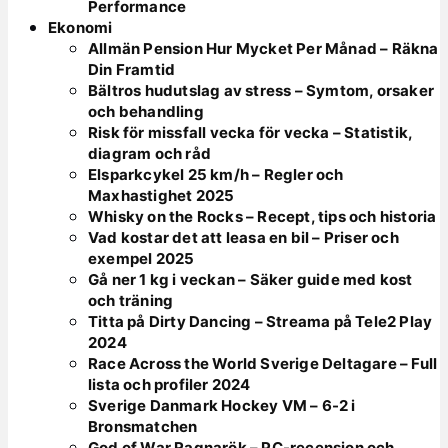
Performance
Ekonomi
Allmän Pension Hur Mycket Per Månad – Räkna
Din Framtid
Bältros hudutslag av stress – Symtom, orsaker
och behandling
Risk för missfall vecka för vecka – Statistik,
diagram och råd
Elsparkcykel 25 km/h – Regler och
Maxhastighet 2025
Whisky on the Rocks – Recept, tips och historia
Vad kostar det att leasa en bil – Priser och
exempel 2025
Gå ner 1 kg i veckan – Säker guide med kost
och träning
Titta på Dirty Dancing – Streama på Tele2 Play
2024
Race Across the World Sverige Deltagare – Full
lista och profiler 2024
Sverige Danmark Hockey VM – 6-2 i
Bronsmatchen
God of War Ragnarök – PC-recension och