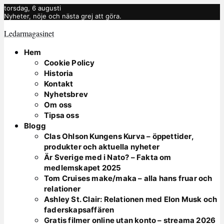
torsdag, 6 augusti
Nyheter, nöje och nästa grej att göra.
Ledarmagasinet
Hem
Cookie Policy
Historia
Kontakt
Nyhetsbrev
Om oss
Tipsa oss
Blogg
Clas Ohlson Kungens Kurva – öppettider,
produkter och aktuella nyheter
Är Sverige med i Nato? – Fakta om
medlemskapet 2025
Tom Cruises make/maka – alla hans fruar och
relationer
Ashley St. Clair: Relationen med Elon Musk och
faderskapsaffären
Gratis filmer online utan konto – streama 2026