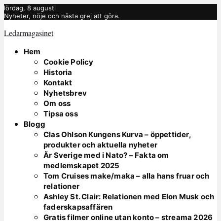
lördag, 8 augusti
Nyheter, nöje och nästa grej att göra.
Ledarmagasinet
Hem
Cookie Policy
Historia
Kontakt
Nyhetsbrev
Om oss
Tipsa oss
Blogg
Clas Ohlson Kungens Kurva – öppettider,
produkter och aktuella nyheter
Är Sverige med i Nato? – Fakta om
medlemskapet 2025
Tom Cruises make/maka – alla hans fruar och
relationer
Ashley St. Clair: Relationen med Elon Musk och
faderskapsaffären
Gratis filmer online utan konto – streama 2026