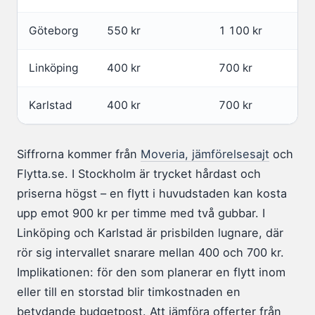
Göteborg
550 kr
1 100 kr
Linköping
400 kr
700 kr
Karlstad
400 kr
700 kr
Siffrorna kommer från
Moveria, jämförelsesajt
och
Flytta.se. I Stockholm är trycket hårdast och
priserna högst – en flytt i huvudstaden kan kosta
upp emot 900 kr per timme med två gubbar. I
Linköping och Karlstad är prisbilden lugnare, där
rör sig intervallet snarare mellan 400 och 700 kr.
Implikationen: för den som planerar en flytt inom
eller till en storstad blir timkostnaden en
betydande budgetpost. Att jämföra offerter från