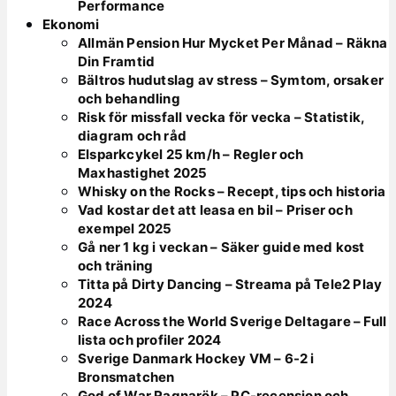
Performance
Ekonomi
Allmän Pension Hur Mycket Per Månad – Räkna
Din Framtid
Bältros hudutslag av stress – Symtom, orsaker
och behandling
Risk för missfall vecka för vecka – Statistik,
diagram och råd
Elsparkcykel 25 km/h – Regler och
Maxhastighet 2025
Whisky on the Rocks – Recept, tips och historia
Vad kostar det att leasa en bil – Priser och
exempel 2025
Gå ner 1 kg i veckan – Säker guide med kost
och träning
Titta på Dirty Dancing – Streama på Tele2 Play
2024
Race Across the World Sverige Deltagare – Full
lista och profiler 2024
Sverige Danmark Hockey VM – 6-2 i
Bronsmatchen
God of War Ragnarök – PC-recension och