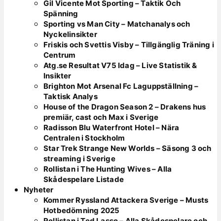
Gil Vicente Mot Sporting – Taktik Och
Spänning
Sporting vs Man City – Matchanalys och
Nyckelinsikter
Friskis och Svettis Visby – Tillgänglig Träning i
Centrum
Atg.se Resultat V75 Idag – Live Statistik &
Insikter
Brighton Mot Arsenal Fc Laguppställning –
Taktisk Analys
House of the Dragon Season 2 – Drakens hus
premiär, cast och Max i Sverige
Radisson Blu Waterfront Hotel – Nära
Centralen i Stockholm
Star Trek Strange New Worlds – Säsong 3 och
streaming i Sverige
Rollistan i The Hunting Wives – Alla
Skådespelare Listade
Nyheter
Kommer Ryssland Attackera Sverige – Musts
Hotbedömning 2025
Rollistan i Ted Lasso – Alla Skådespelare och