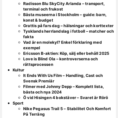
Radisson Blu SkyCity Arlanda – transport,
terminal och frukost
Bästa museerna i Stockholm – guide: barn,
konst & budget
Grattis på fars dag – hälsningar och korttexter
Tysklands herrlandslag i fotboll – matcher och
fakta
Vad är en molekyl? Enkel förklaring med
exempel
Ericsson B-aktien: Köp, sälj eller behåll 2025
Love is Blind Ola – kontroverserna och
rättsprocessen
Kultur
It Ends With Us Film – Handling, Cast och
Svensk Premiär
Filmer med Johnny Depp – Komplett lista,
bästa och nya 2024
Ö vid Hisingen 4 bokstäver – Svaret är Rörö
Sport
Nike Pegasus Trail 5 – Stabilitet Och Komfort
På Terräng