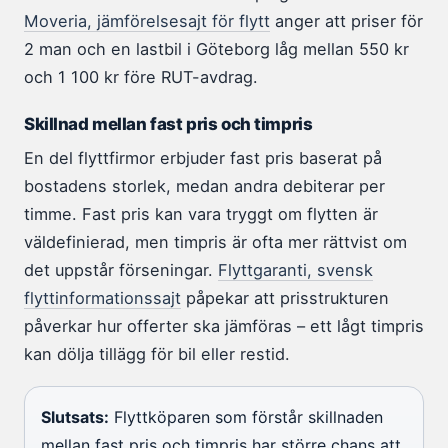
Moveria, jämförelsesajt för flytt
anger att priser för
2 man och en lastbil i Göteborg låg mellan 550 kr
och 1 100 kr före RUT-avdrag.
Skillnad mellan fast pris och timpris
En del flyttfirmor erbjuder fast pris baserat på
bostadens storlek, medan andra debiterar per
timme. Fast pris kan vara tryggt om flytten är
väldefinierad, men timpris är ofta mer rättvist om
det uppstår förseningar.
Flyttgaranti, svensk
flyttinformationssajt
påpekar att prisstrukturen
påverkar hur offerter ska jämföras – ett lågt timpris
kan dölja tillägg för bil eller restid.
Slutsats:
Flyttköparen som förstår skillnaden
mellan fast pris och timpris har större chans att