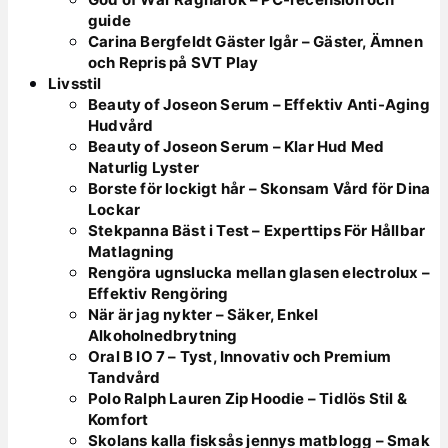
guide
Carina Bergfeldt Gäster Igår – Gäster, Ämnen
och Repris på SVT Play
Livsstil
Beauty of Joseon Serum – Effektiv Anti-Aging
Hudvård
Beauty of Joseon Serum – Klar Hud Med
Naturlig Lyster
Borste för lockigt hår – Skonsam Vård för Dina
Lockar
Stekpanna Bäst i Test – Experttips För Hållbar
Matlagning
Rengöra ugnslucka mellan glasen electrolux –
Effektiv Rengöring
När är jag nykter – Säker, Enkel
Alkoholnedbrytning
Oral B IO 7 – Tyst, Innovativ och Premium
Tandvård
Polo Ralph Lauren Zip Hoodie – Tidlös Stil &
Komfort
Skolans kalla fisksås jennys matblogg – Smak